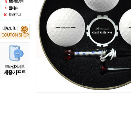
8
보온보냉백
9
물티슈
10
장바구니
대박머니
₩
COUPON
SHOP
모바일에서도
세종기프트