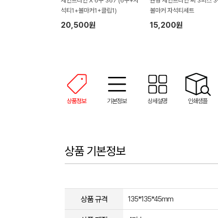
세인트나인 X 6구 367 (6구+자
원형 세인트나인 씨 3피스 3
석티1+볼마커1+클립1)
볼마커 자석티세트
20,500원
15,200원
상품정보
기본정보
상세설명
인쇄샘플
상품 기본정보
상품 규격
135*135*45mm