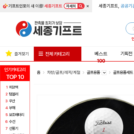
×
세종기프트,
공공기
기프트인포
의 새 이름!
세종기프트
자세히
베스트
기획전
전체 카테고리
즐겨찾기
100
인기카테고리
홈
차량/골프/레저/계절
골프용품
골프용품세
TOP 10
1
에코백
2
텀블러
3
우산
4
부채
5
보조배터리
6
수건
7
선풍기