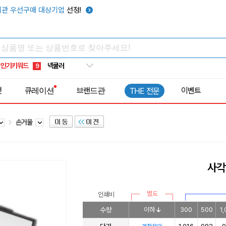
우산
6
관 우선구매 대상기업
선정!
텀블러
7
쿨토시
8
넥쿨러
9
인기키워드
타포린가방
10
선풍기
1
전
큐레이션
브랜드관
이벤트
THE 전문
손거울
사각
별도
인쇄비
수량
이하
300
500
1