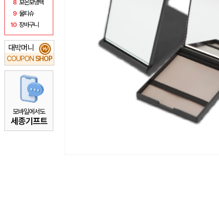
8
보온보냉백
9
물티슈
10
장바구니
대박머니
₩
COUPON
SHOP
모바일에서도
세종기프트