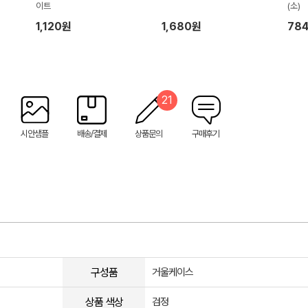
이트
(소)
1,120원
1,680원
78
21
시안샘플
배송/결제
상품문의
구매후기
구성품
거울케이스
상품 색상
검정