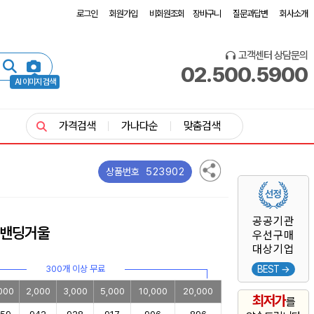
로그인
회원가입
비회원조회
장바구니
질문과답변
회사소개
고객센터 상담문의
02.500.5900
AI 이미지 검색
가격검색
가나다순
맞춤검색
523902
상품번호
공공기관
밴딩거울
우선구매
대상기업
300개 이상 무료
BEST →
,000
2,000
3,000
5,000
10,000
20,000
최저가
를