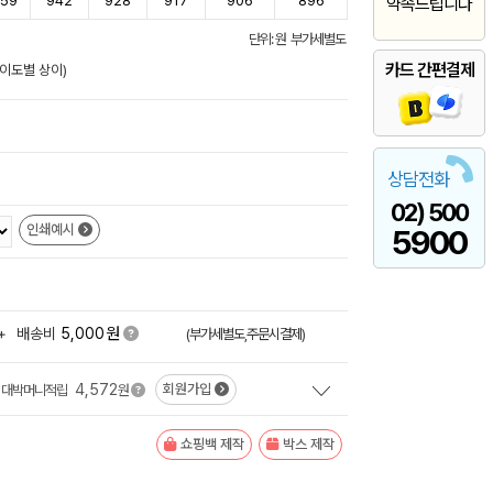
59
942
928
917
906
896
약속드립니다
단위: 원 부가세별도
카드 간편결제
난이도별 상이)
상담전화
02) 500
인쇄예시
5900
원
+
배송비
5,000
(부가세별도,주문시결제)
4,572
회원가입
대박머니적립
원
쇼핑백 제작
박스 제작