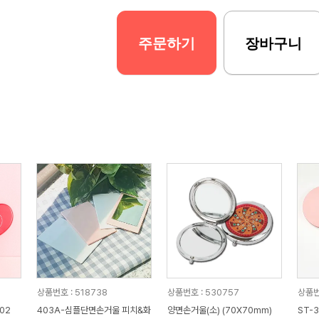
주문하기
장바구니
상품번호 : 518738
상품번호 : 530757
상품번
02
403A-심플단면손거울 피치&화
양면손거울(소) (70X70mm)
ST-