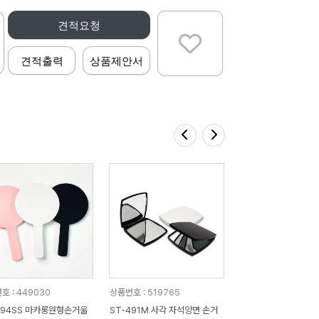
견적요청
견적출력
상품제안서
호 : 449030
상품번호 : 519765
394SS 마카롱원형손거울
ST-491M 사각 자석양면 손거