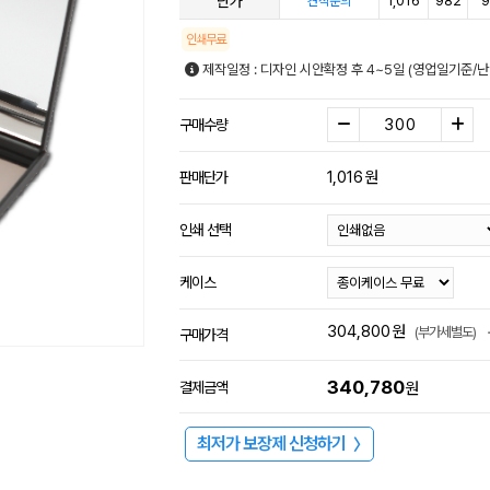
단가
1,016
982
9
견적문의
인쇄무료
제작일정 : 디자인 시안확정 후 4~5일 (영업일기준/
구매수량
1,016
원
판매단가
인쇄 선택
케이스
304,800
원
(부가세별도)
구매가격
340,780
결제금액
원
최저가 보장제 신청하기
〉