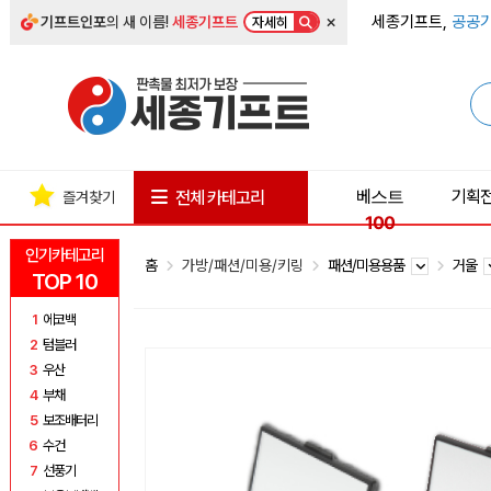
×
세종기프트,
공공기
기프트인포
의 새 이름!
세종기프트
자세히
베스트
기획
전체 카테고리
즐겨찾기
100
인기카테고리
홈
가방/패션/미용/키링
패션/미용용품
거울
TOP 10
1
에코백
2
텀블러
3
우산
4
부채
5
보조배터리
6
수건
7
선풍기