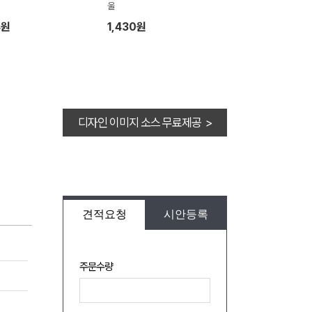
울
4원
1,430원
디자인 이미지 소스 무료제공 >
견적요청
시안등록
주문수량