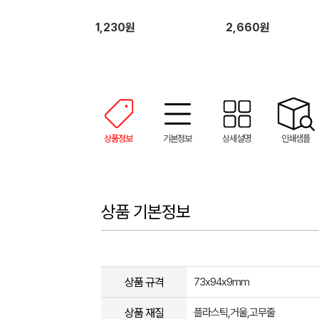
1,230원
2,660원
상품정보
기본정보
상세설명
인쇄샘플
상품 기본정보
상품 규격
73x94x9mm
상품 재질
플라스틱,거울,고무줄