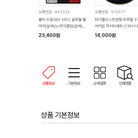
상품번호 : 843333
상품번호 : 515077
볼빅 리얼360 3피스 골프볼 볼
타이틀리스트원형 트루필 3
마커(실버2)+자석클립(실버)
마커칩 자석티세트 (135*13
+자석티(2)+골프타월 세트
45mm)
23,400원
14,000원
상품정보
기본정보
상세설명
인쇄샘플
상품 기본정보