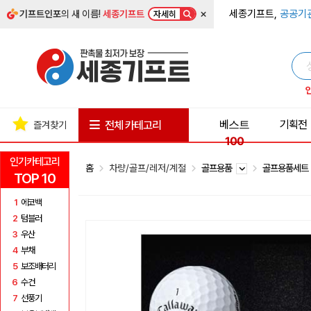
×
세종기프트,
공공기
기프트인포
의 새 이름!
세종기프트
자세히
베스트
기획전
전체 카테고리
즐겨찾기
100
인기카테고리
홈
차량/골프/레저/계절
골프용품
골프용품세
TOP 10
1
에코백
2
텀블러
3
우산
4
부채
5
보조배터리
6
수건
7
선풍기