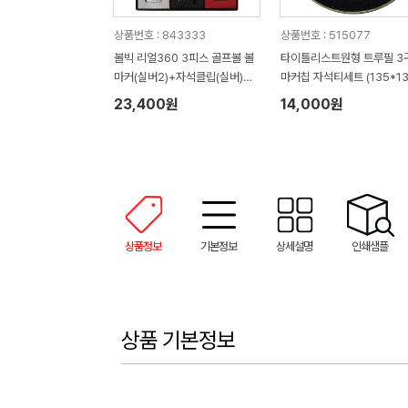
상품번호 : 843333
상품번호 : 515077
볼빅 리얼360 3피스 골프볼 볼
타이틀리스트원형 트루필 3
마커(실버2)+자석클립(실버)
마커칩 자석티세트 (135*13
+자석티(2)+골프타월 세트
45mm)
23,400원
14,000원
상품정보
기본정보
상세설명
인쇄샘플
상품 기본정보