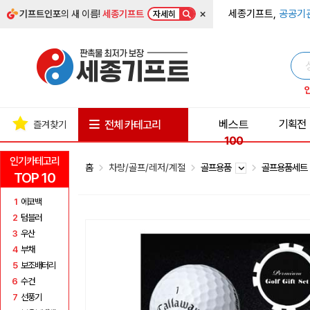
×
세종기프트,
공공기
기프트인포
의 새 이름!
세종기프트
자세히
베스트
기획전
전체 카테고리
즐겨찾기
100
인기카테고리
홈
차량/골프/레저/계절
골프용품
골프용품세
TOP 10
1
에코백
2
텀블러
3
우산
4
부채
5
보조배터리
6
수건
7
선풍기