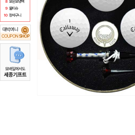
8
보온보냉백
9
물티슈
10
장바구니
대박머니
₩
COUPON
SHOP
모바일에서도
세종기프트