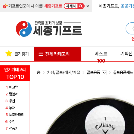
×
세종기프트,
공공기
기프트인포
의 새 이름!
세종기프트
자세히
베스트
기획전
전체 카테고리
즐겨찾기
100
인기카테고리
홈
차량/골프/레저/계절
골프용품
골프용품세
TOP 10
1
에코백
2
텀블러
3
우산
4
부채
5
보조배터리
6
수건
7
선풍기