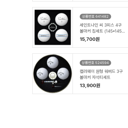
상품번호 641482
세인트나인 씨 3피스 4구
볼마커 칩세트 (145*145*
45mm)
15,700원
상품번호 524594
캘러웨이 원형 워버드 3구
볼마커 자석티세트
13,900원