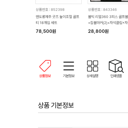
상품번호 : 852398
상품번호 : 843346
맨도롱제주 굿즈 높이조절 골프
볼빅 리얼360 3피스 골프
티 18개입 세트
+칩볼마커(2)+자석클립+
티(2) 세트
78,500원
28,800원
상품정보
기본정보
상세설명
인쇄샘플
상품 기본정보