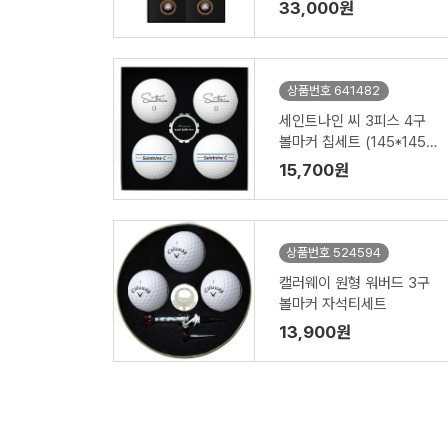
33,000원
상품번호 641482
세인트나인 씨 3피스 4구
볼마커 칩세트 (145*145*
45mm)
15,700원
상품번호 524594
캘러웨이 원형 워버드 3구
볼마커 자석티세트
13,900원