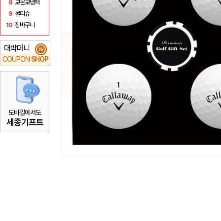
8
보온보냉백
9
물티슈
10
장바구니
대박머니
₩
COUPON
SHOP
모바일에서도
세종기프트