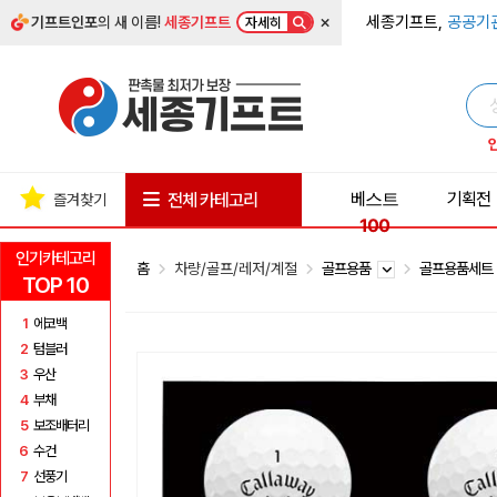
×
세종기프트,
공공기
기프트인포
의 새 이름!
세종기프트
자세히
베스트
기획전
전체 카테고리
즐겨찾기
100
인기카테고리
홈
차량/골프/레저/계절
골프용품
골프용품세
TOP 10
1
에코백
2
텀블러
3
우산
4
부채
5
보조배터리
6
수건
7
선풍기