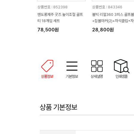
상품번호 : 852398
상품번호 : 843346
맨도롱제주 굿즈 높이조절 골프
볼빅 리얼360 3피스 골프
티 18개입 세트
+칩볼마커(2)+자석클립+
티(2) 세트
78,500원
28,800원
상품정보
기본정보
상세설명
인쇄샘플
상품 기본정보