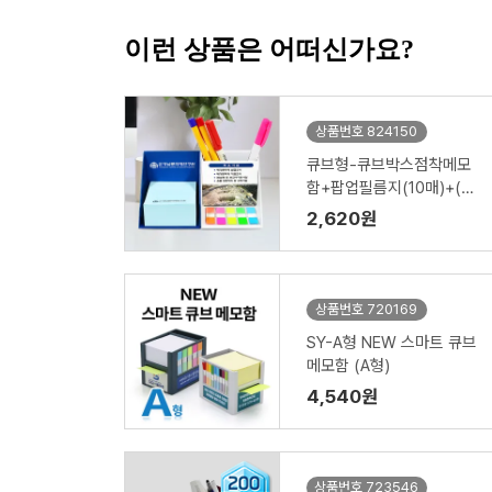
이런 상품은 어떠신가요?
상품번호 824150
큐브형-큐브박스점착메모
함+팝업필름지(10매)+(인
입식-내장형자석)
2,620원
상품번호 720169
SY-A형 NEW 스마트 큐브
메모함 (A형)
4,540원
상품번호 723546