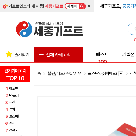
×
세종기프트,
공공기
기프트인포
의 새 이름!
세종기프트
자세히
베스트
기획전
전체 카테고리
즐겨찾기
100
인기카테고리
홈
볼펜/메모/수첩/사무
포스트잇(점착메모)
점착
TOP 10
1
에코백
2
텀블러
3
우산
4
부채
5
보조배터리
6
수건
7
선풍기