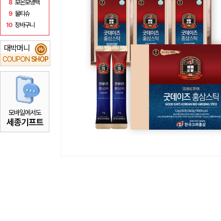
8
보온보냉백
9
물티슈
10
장바구니
대박머니
₩
COUPON
SHOP
모바일에서도
세종기프트