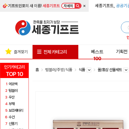
×
세종기프트,
공공기
기프트인포
의 새 이름!
세종기프트
자세히
베스트
기획전
전체 카테고리
즐겨찾기
100
인기카테고리
홈
텀블러/주방/식품
식품
꿀/홍삼 선물세트
TOP 10
1
에코백
2
텀블러
3
우산
4
부채
5
보조배터리
6
수건
7
선풍기