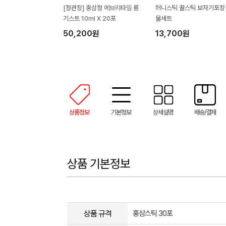
[정관장] 홍삼정 에브리타임 롱
허니스틱 꿀스틱 보자기포장
기스트 10ml X 20포
물세트
50,200원
13,700원
상품정보
기본정보
상세설명
배송/결제
상품 기본정보
상품 규격
홍삼스틱 30포