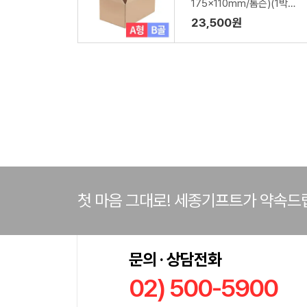
175x110mm/톰슨)(1박스/
120장)
23,500원
첫 마음 그대로! 세종기프트가 약속드
문의 · 상담전화
02) 500-5900