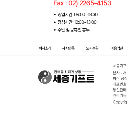
Fax : 02) 2265-4153
영업시간 09:00~18:30
점심시간 12:00~13:00
주말 및 공휴일 휴무
회사소개
사회활동
오시는길
이용약관
세종기프트
본사 : 
파주 공장
대표번호 :
통신판매신
건강기능식
Copyrig