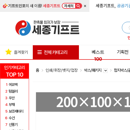
×
세종기프트,
공공기
기프트인포
의 새 이름!
세종기프트
자세히
베스트
기획전
전체 카테고리
즐겨찾기
100
인기카테고리
홈
인쇄/휘장/뱃지/업장
박스/패키지
합지박스/
TOP 10
1
에코백
2
텀블러
3
우산
4
부채
5
보조배터리
6
수건
7
선풍기