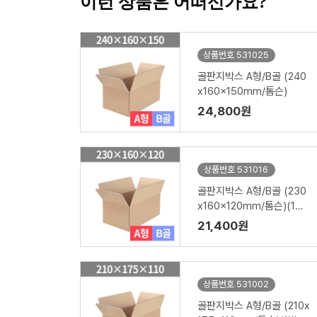
이런 상품은 어떠신가요?
상품번호 531025
골판지박스 A형/B골 (240
x160x150mm/톰슨)
24,800원
상품번호 531016
골판지박스 A형/B골 (230
x160x120mm/톰슨)(1박
스/120장)
21,400원
상품번호 531002
골판지박스 A형/B골 (210x