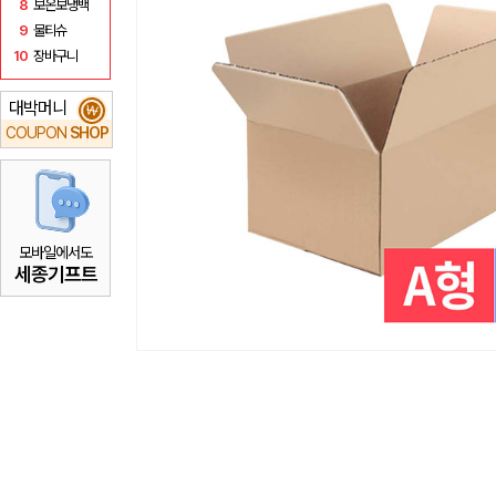
8
보온보냉백
9
물티슈
10
장바구니
대박머니
₩
COUPON
SHOP
모바일에서도
세종기프트