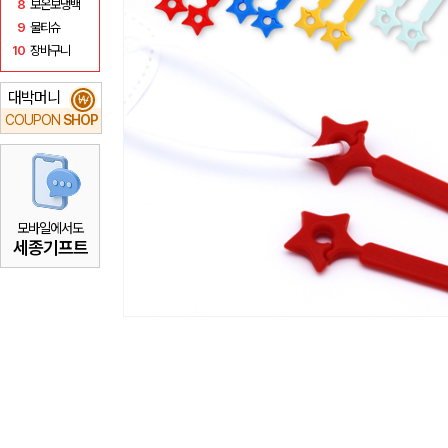
8
보온보냉백
9
물티슈
10
장바구니
대박머니
₩
COUPON
SHOP
모바일에서도
세종기프트