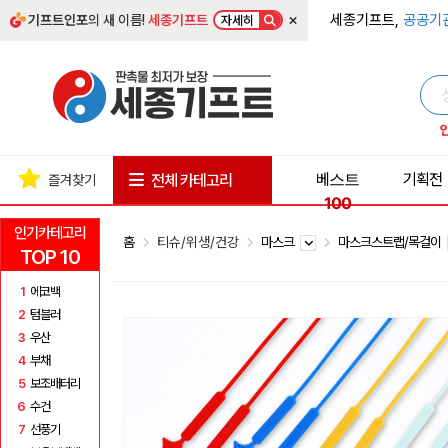
×
세종기프트,
공공기
기프트인포
의 새 이름!
세종기프트
자세히
베스트
기획전
전체 카테고리
즐겨찾기
100
인기카테고리
홈
티슈/위생/건강
마스크
마스크스트랩/목걸이
TOP 10
1
에코백
2
텀블러
3
우산
4
부채
5
보조배터리
6
수건
7
선풍기