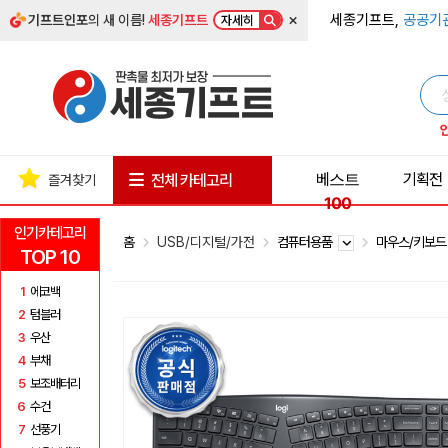
×
세종기프트,
공공기
기프트인포
의 새 이름!
세종기프트
자세히
베스트
기획전
전체 카테고리
즐겨찾기
100
인기카테고리
홈
USB/디지털/가전
컴퓨터용품
마우스/키보
TOP 10
1
에코백
2
텀블러
3
우산
4
부채
5
보조배터리
6
수건
7
선풍기