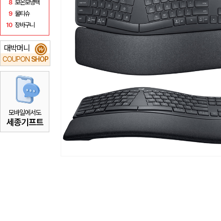
8
보온보냉백
9
물티슈
10
장바구니
대박머니
₩
COUPON
SHOP
모바일에서도
세종기프트