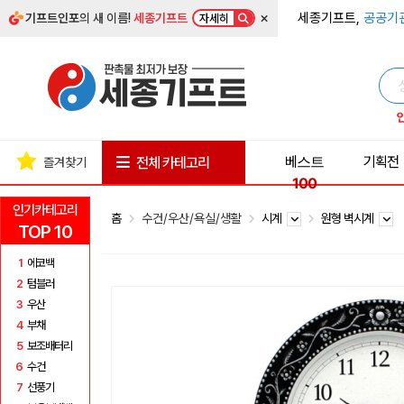
×
세종기프트,
공공기
기프트인포
의 새 이름!
세종기프트
자세히
베스트
기획전
전체 카테고리
즐겨찾기
100
인기카테고리
홈
수건/우산/욕실/생활
시계
원형 벽시계
TOP 10
1
에코백
2
텀블러
3
우산
4
부채
5
보조배터리
6
수건
7
선풍기