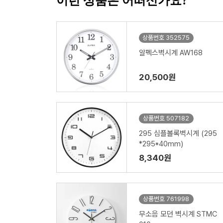
이런 상품은 어떠신가요?
상품번호 352575
알펙스벽시계 AW168
20,500원
상품번호 507182
295 심플볼록벽시계 (295
*295*40mm)
8,340원
상품번호 761998
무소음 모던 벽시계 STMC