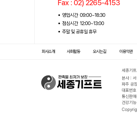
Fax : 02) 2265-4153
영업시간 09:00~18:30
점심시간 12:00~13:00
주말 및 공휴일 휴무
회사소개
사회활동
오시는길
이용약관
세종기프트
본사 : 
파주 공장
대표번호 :
통신판매신
건강기능식
Copyrig