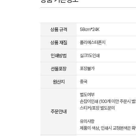
상품 규격
58cm*24K
상품 재질
폴리에스터폰지
인쇄방법
실크1도인쇄
선물포장
포장불가
원산지
중국
별도여부
손잡이인쇄 (100개 미만 주문시 별
스티커/포장 별도문의
주문안내
유의사항
제품의 색상, 인쇄시 교정본색은 화