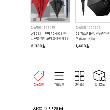
상품번호 : 829015
상품번호 : 526958
WB013 비단비 70-8K 인텐시
53 파스텔 EVA 반투명우산
브 핸들 암막 코팅 화이버 장우산
랙 (53cmX8k)
6,330원
1,400원
상품정보
기본정보
상세설명
인쇄샘플
상품 기본정보