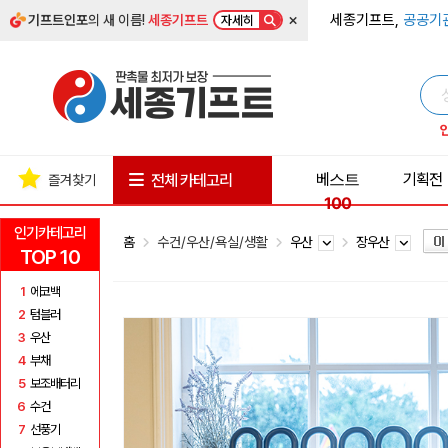
×
세종기프트,
공공기
기프트인포
의 새 이름!
세종기프트
자세히
베스트
기획전
전체 카테고리
즐겨찾기
100
인기카테고리
홈
수건/우산/욕실/생활
우산
장우산
TOP 10
1
에코백
2
텀블러
3
우산
4
부채
5
보조배터리
6
수건
7
선풍기