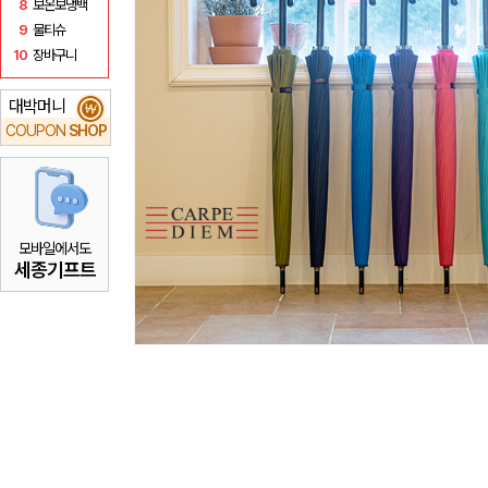
8
보온보냉백
9
물티슈
10
장바구니
대박머니
₩
COUPON
SHOP
모바일에서도
세종기프트