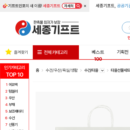
×
세종기프트,
공공기
기프트인포
의 새 이름!
세종기프트
자세히
베스트
기획전
전체 카테고리
즐겨찾기
100
인기카테고리
홈
수건/우산/욕실/생활
수건/타올
타올선물세
TOP 10
1
에코백
2
텀블러
3
우산
4
부채
5
보조배터리
6
수건
7
선풍기