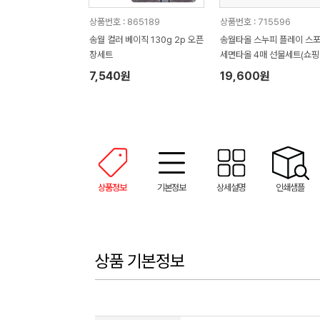
상품번호 : 865189
상품번호 : 715596
송월 컬러 베이직 130g 2p 오픈
송월타올 스누피 플레이 스
창세트
세면타올 4매 선물세트(쇼핑
7,540원
19,600원
상품정보
기본정보
상세설명
인쇄샘플
상품 기본정보