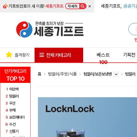
×
세종기프트,
공공기
기프트인포
의 새 이름!
세종기프트
자세히
베스트
기획전
전체 카테고리
즐겨찾기
100
인기카테고리
홈
텀블러/주방/식품
텀블러/보온보냉병
텀블러
TOP 10
1
에코백
2
텀블러
3
우산
4
부채
5
보조배터리
6
수건
7
선풍기