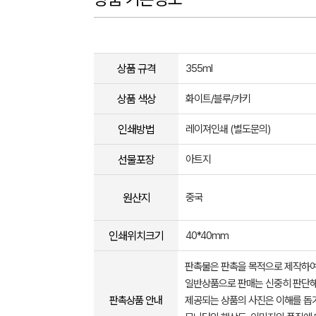
상품 규격
355ml
상품 색상
화이트/블루/카키
인쇄방법
레이져인쇄 (별도문의)
선물포장
아트지
원산지
중국
인쇄위치크기
40*40mm
판촉물은 판촉을 목적으로 제작하여
일반상품으로 판매는 신중히 판단해
판촉상품 안내
제공되는 상품의 사진은 이해를 