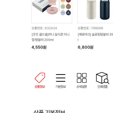
상품번호 : 832934
상품번호 : 788668
[굿즈 골드넬}허니 실리콘 미니
[제로마크] 슬로링텀블러 3
컵 텀블러 200ml
l
4,550원
6,800원
상품정보
기본정보
상세설명
인쇄샘플
상품 기본정보