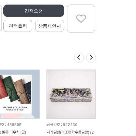
견적요청
견적출력
상품제안서
호 : 438895
상품번호 : 542430
 필통 파우치 (끈)
자개필함(이조송학수동필함) (2