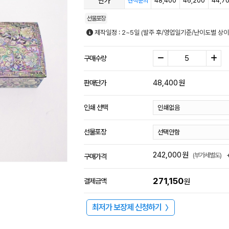
단가
48,400
46,200
44,7
견적문의
선물포장
제작일정 : 2~5일 (발주 후/영업일기준/난이도별 상이
구매수량
48,400
원
판매단가
인쇄 선택
선물포장
242,000
원
(부가세별도)
구매가격
271,150
결제금액
원
최저가 보장제 신청하기
〉