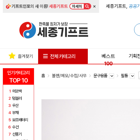
×
세종기프트,
공공기
기프트인포
의 새 이름!
세종기프트
자세히
베스트
기획
전체 카테고리
즐겨찾기
100
인기카테고리
홈
볼펜/메모/수첩/사무
문구용품
필통
TOP 10
1
에코백
2
텀블러
3
우산
4
부채
5
보조배터리
6
수건
7
선풍기