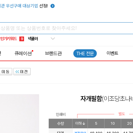
키캡
5
관 우선구매 대상기업
선정!
우산
6
텀블러
7
쿨토시
8
인기키워드
넥쿨러
9
타포린가방
10
전
큐레이션
브랜드관
이벤트
THE 전문
선풍기
1
자개필함
(이조당초나
별도
인쇄비
수량
이하
5
10
20