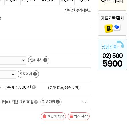
00
43,600
42,700
42,000
41,300
40,600
약속드립니다
단위: 원 부가세별도
카드 간편결제
)
상담전화
02) 500
인쇄예시
5900
포장예시
원
+
배송비
4,500
(부가세별도,주문시결제)
3,630
회원가입
대박머니적립
원
쇼핑백 제작
박스 제작