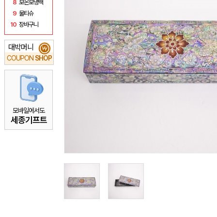
8
보온보냉백
9
물티슈
10
장바구니
대박머니
₩
COUPON
SHOP
모바일에서도
세종기프트