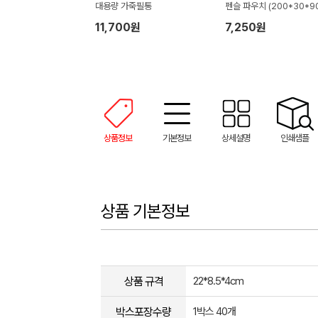
대용량 가죽필통
펜슬 파우치 (200*30*9
m)
11,700원
7,250원
상품정보
기본정보
상세설명
인쇄샘플
상품 기본정보
상품 규격
22*8.5*4cm
박스포장수량
1박스 40개