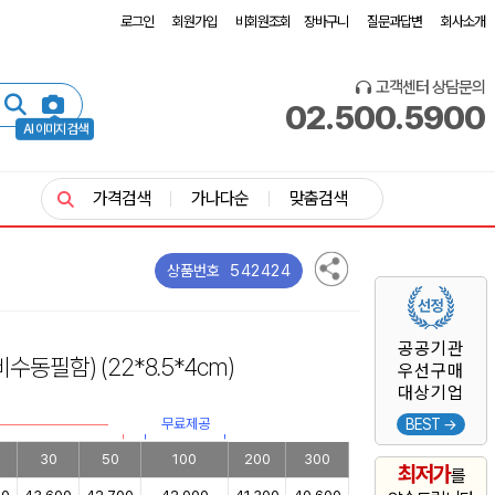
로그인
회원가입
비회원조회
장바구니
질문과답변
회사소개
고객센터 상담문의
02.500.5900
AI 이미지 검색
가격검색
가나다순
맞춤검색
542424
상품번호
공공기관
비수동필함)
(22*8.5*4cm)
우선구매
대상기업
무료제공
BEST →
30
50
100
200
300
최저가
를