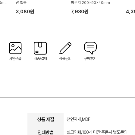
0m
량 필통
파우치 200x90x40mm
3,080원
7,930원
4,
시안샘플
배송/결제
상품문의
구매후기
상품 재질
천연자개,MDF
인쇄방법
실크인쇄/100개 미만 주문시 별도문의