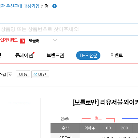
키캡
5
관 우선구매 대상기업
선정!
우산
6
텀블러
7
쿨토시
8
인기키워드
넥쿨러
9
타포린가방
10
전
큐레이션
브랜드관
이벤트
THE 전문
선풍기
1
라스컵
[보틀로만] 리유저블 와이키
별도
인쇄비
수량
이하
100
200