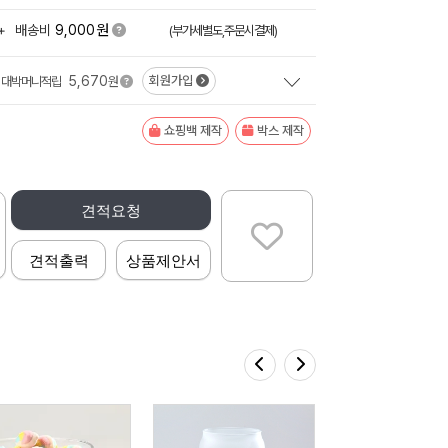
원
+
배송비
9,000
(부가세별도,주문시결제)
5,670
회원가입
대박머니적립
원
쇼핑백 제작
박스 제작
견적요청
견적출력
상품제안서