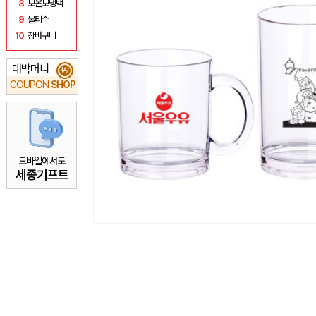
8
보온보냉백
9
물티슈
10
장바구니
대박머니
₩
COUPON
SHOP
모바일에서도
세종기프트