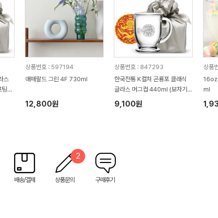
상품번호 : 597194
상품번호 : 847293
상품번
라스
애매랄드 그린 4F 730ml
한국전통 K컬쳐 곤룡포 클래식
16o
프팅
글라스 머그컵 440ml (보자기
ml
포장)
12,800원
9,100원
1,9
2
배송/결제
상품문의
구매후기