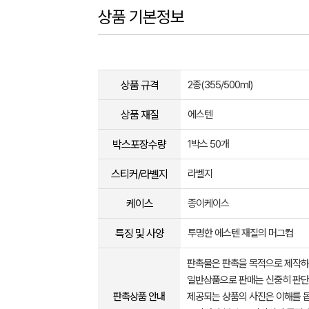
상품 기본정보
상품 규격
2종(355/500ml)
상품 재질
에스텐
박스포장수량
1박스 50개
스티커/라벨지
라벨지
케이스
종이케이스
특징 및 사양
투명한 에스텐 재질의 머그컵
판촉물은 판촉을 목적으로 제작하
일반상품으로 판매는 신중히 판단
판촉상품 안내
제공되는 상품의 사진은 이해를 