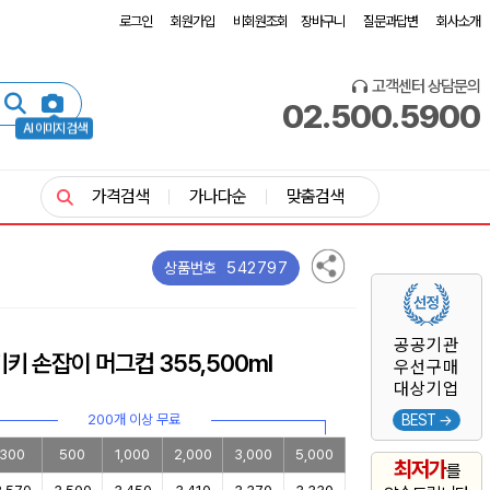
로그인
회원가입
비회원조회
장바구니
질문과답변
회사소개
고객센터 상담문의
02.500.5900
AI 이미지 검색
가격검색
가나다순
맞춤검색
542797
상품번호
공공기관
키 손잡이 머그컵 355,500ml
우선구매
대상기업
200개 이상 무료
BEST →
300
500
1,000
2,000
3,000
5,000
최저가
를