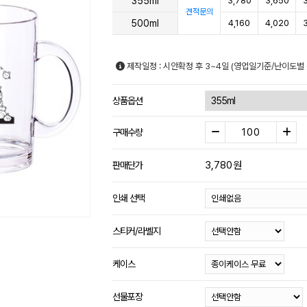
355ml
3,780
3,650
견적문의
500ml
4,160
4,020
제작일정 : 시안확정 후 3~4일 (영업일기준/난이도별 
상품옵션
구매수량
3,780
원
판매단가
인쇄 선택
스티커/라벨지
케이스
선물포장