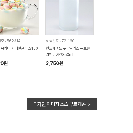
호 : 562314
상품번호 : 721160
z 홈카페 시리얼글라스450
핸드메이드 무광글라스 무브온_
리엔비어캔350ml
30원
3,750원
디자인 이미지 소스 무료제공 >