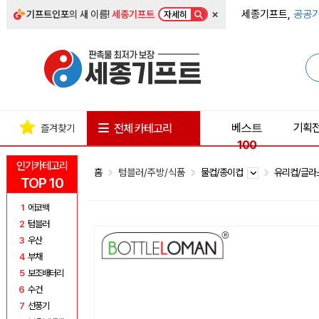
×
세종기프트,
공공기
기프트인포
의 새 이름!
세종기프트
자세히
베스트
기획
전체 카테고리
즐겨찾기
100
인기카테고리
홈
텀블러/주방/식품
물컵/종이컵
유리컵/글
TOP 10
1
에코백
2
텀블러
3
우산
4
부채
5
보조배터리
6
수건
7
선풍기