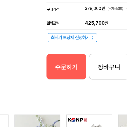
378,000
원
(부가세별도)
구매가격
425,700
결제금액
원
최저가 보장제 신청하기
〉
주문하기
장바구니