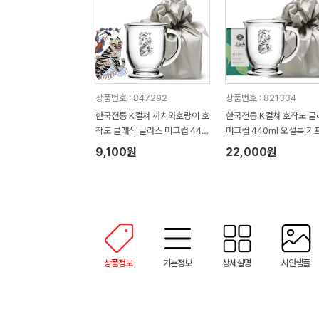
상품번호 : 847292
상품번호 : 821334
한국전통 K컬쳐 까치와호랑이 호
한국전통 K컬쳐 호작도 글
작도 클래식 글라스 머그컵 440
머그컵 440ml 오설록 기
ml (보자기 포장)
(보자기 포장)
9,100원
22,000원
상품정보
기본정보
상세설명
시안샘플