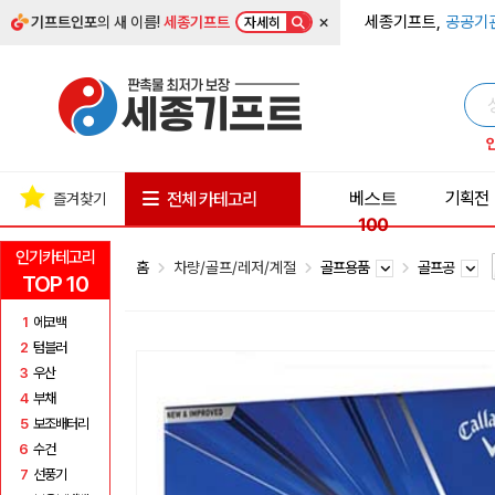
×
세종기프트,
공공기
기프트인포
의 새 이름!
세종기프트
자세히
베스트
기획전
전체 카테고리
즐겨찾기
100
인기카테고리
홈
차량/골프/레저/계절
골프용품
골프공
TOP 10
1
에코백
2
텀블러
3
우산
4
부채
5
보조배터리
6
수건
7
선풍기