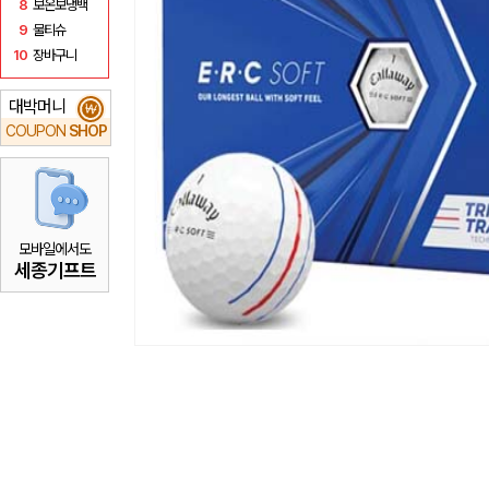
8
보온보냉백
9
물티슈
10
장바구니
대박머니
₩
COUPON
SHOP
모바일에서도
세종기프트