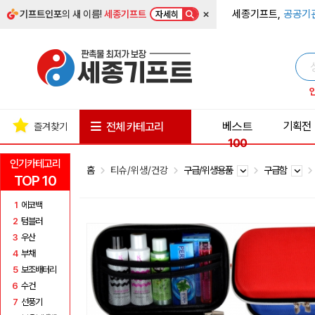
×
세종기프트,
공공기
기프트인포
의 새 이름!
세종기프트
자세히
베스트
기획전
전체 카테고리
즐겨찾기
100
인기카테고리
홈
티슈/위생/건강
구급/위생용품
구급함
TOP 10
1
에코백
2
텀블러
3
우산
4
부채
5
보조배터리
6
수건
7
선풍기