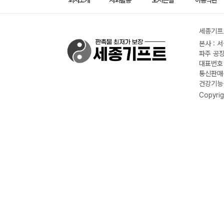
회사소개
사회활동
오시는길
이용약관
세종기프트
본사 : 
파주 공장
대표번호 :
통신판매신
건강기능식
Copyrig