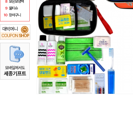
8
보온보냉백
9
물티슈
10
장바구니
대박머니
₩
COUPON
SHOP
모바일에서도
세종기프트