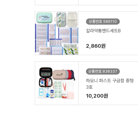
상품번호 586110
칼라약통밴드세트B
2,860원
상품번호 838337
하모니 퍼스트 구급함 중형
3호
10,200원