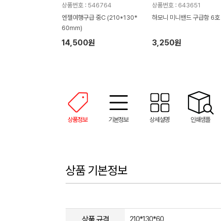
상품번호 : 546764
상품번호 : 643651
엔젤여행구급 중C (210*130*
하모니 미니밴드 구급함 6호
60mm)
14,500원
3,250원
상품정보
기본정보
상세설명
인쇄샘플
상품 기본정보
상품 규격
210*130*60