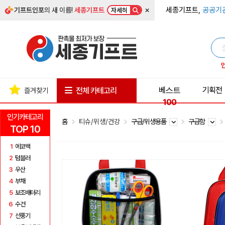
×
세종기프트,
공공기
기프트인포
의 새 이름!
세종기프트
자세히
베스트
기획전
전체 카테고리
즐겨찾기
100
인기카테고리
홈
티슈/위생/건강
구급/위생용품
구급함
TOP 10
1
에코백
2
텀블러
3
우산
4
부채
5
보조배터리
6
수건
7
선풍기