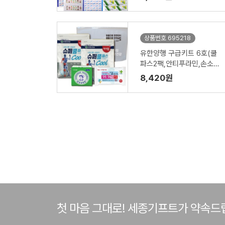
상품번호 695218
유한양행 구급키트 6호(쿨
파스2팩,안티푸라민,손소독
티슈대형 4종세트)
8,420원
첫 마음 그대로! 세종기프트가 약속드