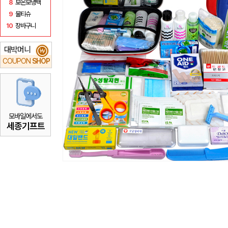
8
보온보냉백
9
물티슈
10
장바구니
대박머니
₩
COUPON
SHOP
모바일에서도
세종기프트