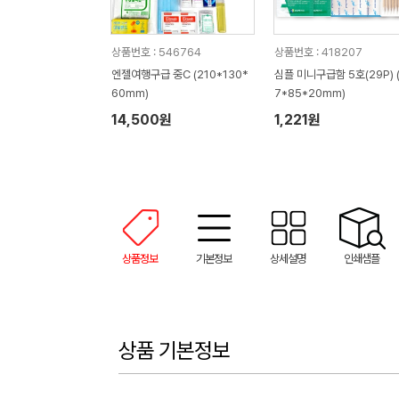
상품번호 : 546764
상품번호 : 418207
엔젤여행구급 중C (210*130*
심플 미니구급함 5호(29P) (
60mm)
7*85*20mm)
14,500원
1,221원
상품정보
기본정보
상세설명
인쇄샘플
상품 기본정보