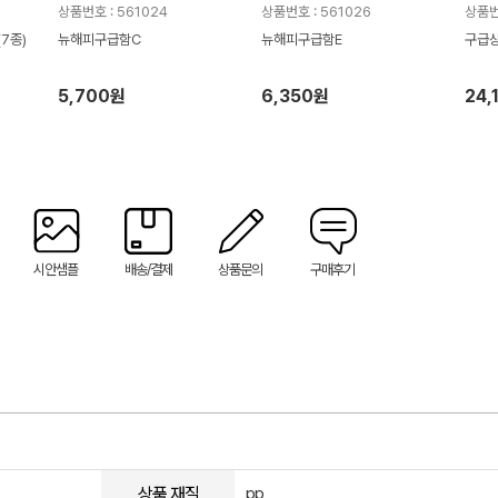
상품번호 : 561024
상품번호 : 561026
상품번
7종)
뉴해피구급함C
뉴해피구급함E
구급상
5,700원
6,350원
24,
시안샘플
배송/결제
상품문의
구매후기
상품 재질
pp