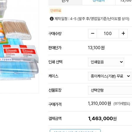
단가
13,100
견적문의
인쇄무료
제작일정 : 4-5 (발주 후/영업일기준/난이도별 상이)
구매수량
13,100
원
판매단가
인쇄 선택
케이스
선물포장
1,310,000
원
(부가세별도)
구매가격
1,463,000
결제금액
원