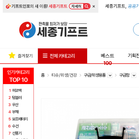
×
세종기프트,
공공기
기프트인포
의 새 이름!
세종기프트
자세히
베스트
기획
전체 카테고리
즐겨찾기
100
인기카테고리
홈
티슈/위생/건강
구급/위생용품
구급함
TOP 10
1
에코백
2
텀블러
3
우산
4
부채
5
보조배터리
6
수건
7
선풍기