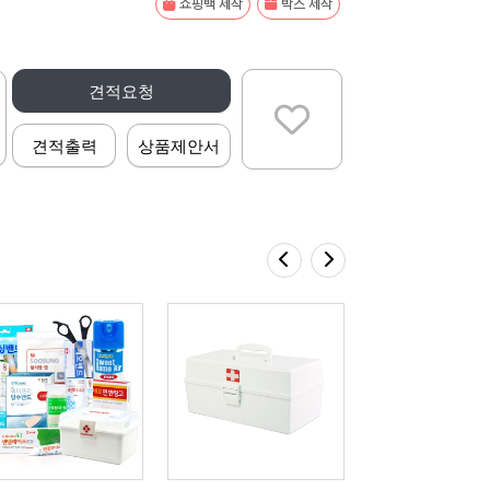
쇼핑백 제작
박스 제작
견적요청
견적출력
상품제안서