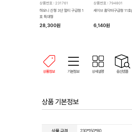
상품번호 : 231761
상품번호 : 794801
하모니 신형 3단 멀티 구급함 1
세이브 홈닥터구급함 11호(
호 특대형
28,300원
6,140원
상품정보
기본정보
상세설명
옵션샘플
상품 기본정보
상품 규격
230*150*80