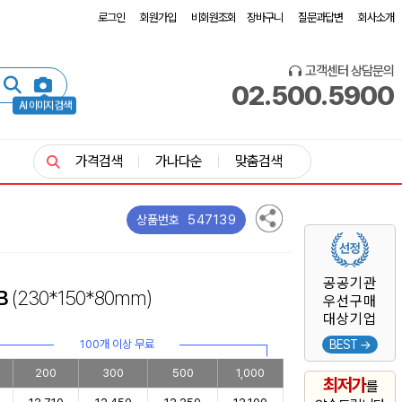
로그인
회원가입
비회원조회
장바구니
질문과답변
회사소개
고객센터 상담문의
02.500.5900
AI 이미지 검색
가격검색
가나다순
맞춤검색
547139
상품번호
공공기관
B
(230*150*80mm)
우선구매
대상기업
100개 이상 무료
BEST →
200
300
500
1,000
최저가
를