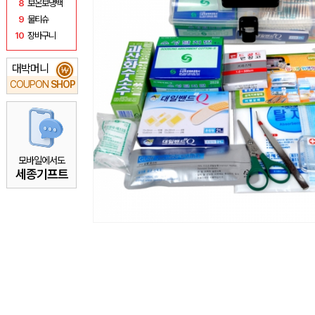
8
보온보냉백
9
물티슈
10
장바구니
대박머니
₩
COUPON
SHOP
모바일에서도
세종기프트