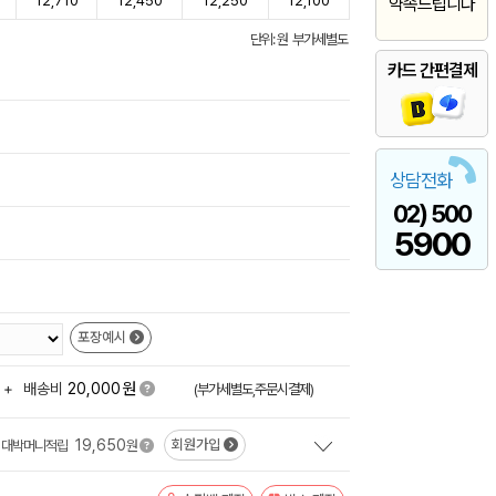
12,710
12,450
12,250
12,100
약속드립니다
단위: 원 부가세별도
카드 간편결제
상담전화
02) 500
5900
포장예시
원
+
배송비
20,000
(부가세별도,주문시결제)
19,650
회원가입
대박머니적립
원