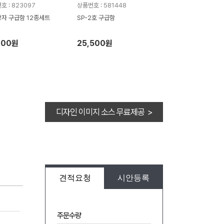
호 : 823097
상품번호 : 581448
자 구급함 12종세트
SP-2호 구급함
100원
25,500원
디자인 이미지 소스 무료제공 >
견적요청
시안등록
주문수량