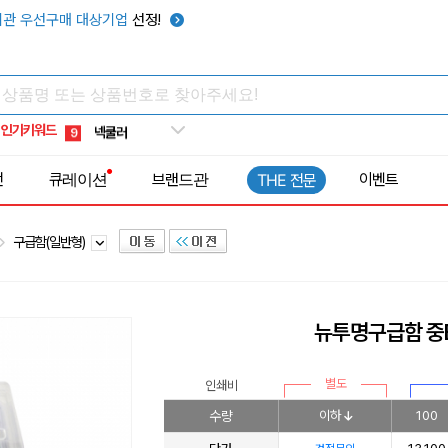
키캡
5
관 우선구매 대상기업
선정!
우산
6
텀블러
7
쿨토시
8
인기키워드
넥쿨러
9
타포린가방
10
전
큐레이션
브랜드관
이벤트
THE 전문
선풍기
1
구급함(일반형)
뉴투명구급함 중
별도
인쇄비
수량
이하
100