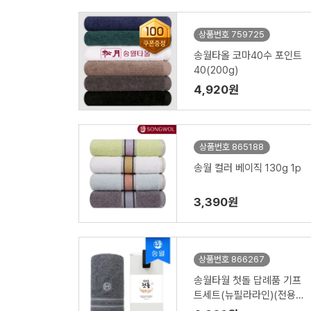
상품번호 759725
송월타올 코마40수 포인트
40(200g)
4,920원
상품번호 865188
송월 컬러 베이직 130g 1p
3,390원
상품번호 866267
송월타월 첫돌 답례품 기프
트세트(뉴필라라인)(전용띠
지 포함)