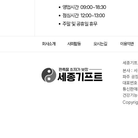
영업시간 09:00~18:30
점심시간 12:00~13:00
주말 및 공휴일 휴무
회사소개
사회활동
오시는길
이용약관
세종기프트
본사 : 
파주 공장
대표번호 :
통신판매신
건강기능식
Copyrig