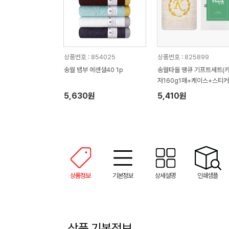
상품번호 : 854025
상품번호 : 825899
송월 뱀부 에센셜40 1p
송월타올 땡큐 기프트세트(
저160g1매+케이스+스티커)
사 답례품
5,630원
5,410원
상품정보
기본정보
상세설명
인쇄샘플
상품 기본정보