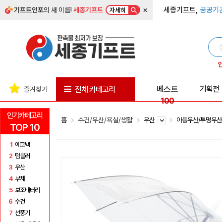
×
세종기프트,
공공기
기프트인포
의 새 이름!
세종기프트
자세히
베스트
기획전
전체 카테고리
즐겨찾기
100
인기카테고리
홈
수건/우산/욕실/생활
우산
아동우산/투명우
TOP 10
1
에코백
2
텀블러
3
우산
4
부채
5
보조배터리
6
수건
7
선풍기