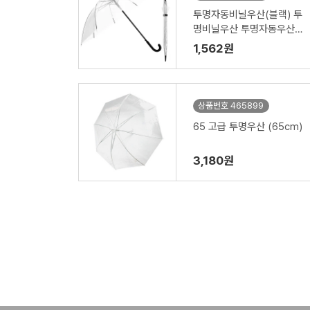
투명자동비닐우산(블랙) 투
명비닐우산 투명자동우산 /
인쇄제작가능(53-8K)
1,562원
상품번호 465899
65 고급 투명우산 (65cm)
3,180원