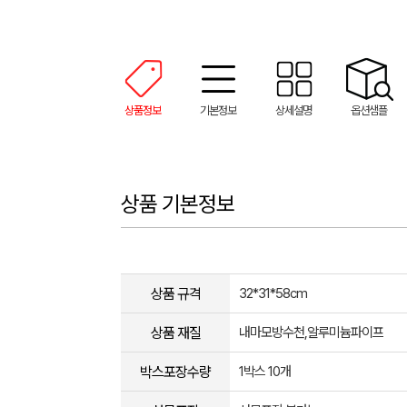
상품정보
기본정보
상세설명
옵션샘플
상품 기본정보
상품 규격
32*31*58cm
상품 재질
내마모방수천,알루미늄파이프
박스포장수량
1박스 10개