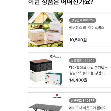
이런 상품은 어떠신가요?
상품번호 861124
에버센스 6L 아이스박스
10,500원
상품번호 530846
담아 접이식 수납 폴딩박스
캠핑박스 [테이블 상판 SE
T] (43*29*24cm/53*3
14,400원
6*29cm)
상품번호 840377
레비오사 아웃도어 롤테이