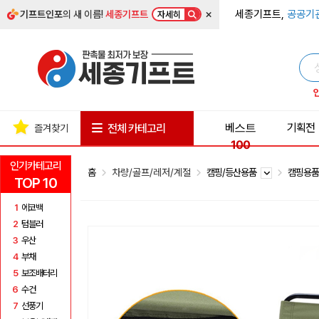
×
세종기프트,
공공기
기프트인포
의 새 이름!
세종기프트
자세히
베스트
기획전
전체 카테고리
즐겨찾기
100
인기카테고리
홈
차량/골프/레저/계절
캠핑/등산용품
캠핑용
TOP 10
1
에코백
2
텀블러
3
우산
4
부채
5
보조배터리
6
수건
7
선풍기