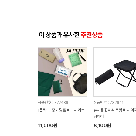
이 상품과 유사한
추천상품
상품번호 : 777486
상품번호 : 732641
[플씨드] 홍보 맞춤 피크닉 키트
휴대용 접이식 포켓 미니 의자
딩체어
11,000원
8,100원