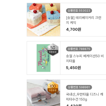
상품번호 553023
[송월] 테리베이커리 크런
치 케익
4,700원
상품번호 788875
송월 스누피 베케이션50 비
치타올
5,450원
상품번호 598961
국내산_무한타올 디즈니 캐
릭터수건 150g