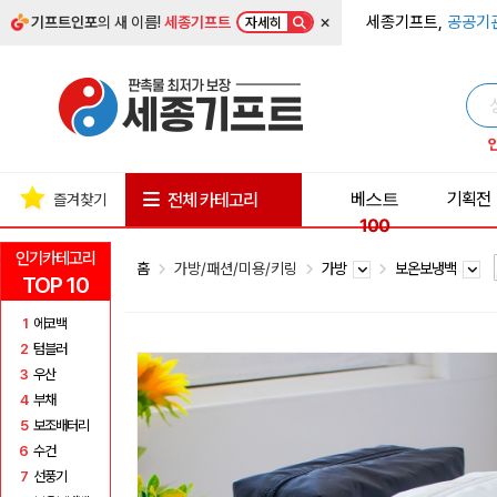
×
세종기프트,
공공기
기프트인포
의 새 이름!
세종기프트
자세히
베스트
기획전
전체 카테고리
즐겨찾기
100
인기카테고리
홈
가방/패션/미용/키링
가방
보온보냉백
TOP 10
1
에코백
2
텀블러
3
우산
4
부채
5
보조배터리
6
수건
7
선풍기