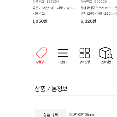
상품번호 : 833254
상품번호 : 656529
곰돌이 보온보냉 도시락 가방 22
친환경인증 조르개 에코 보온
x19x12cm
냉백 (290x145x220mm
1,050원
6,320원
상품정보
기본정보
상세설명
인쇄샘플
상품 기본정보
상품 규격
240*180*105mm