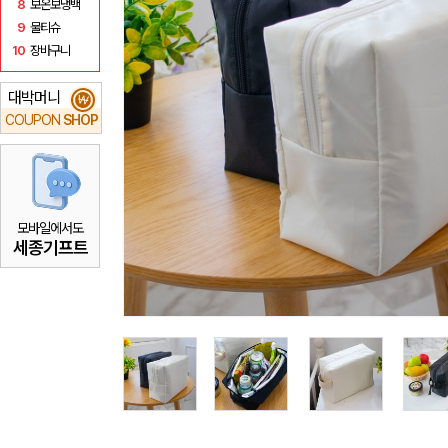
8
보온보냉백
9
물티슈
10
장바구니
대박머니
₩
COUPON
SHOP
모바일에서도
세종기프트