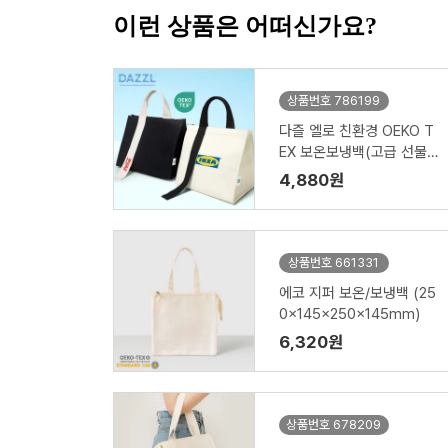
이런 상품은 어떠신가요?
상품번호 786199
다즐 엘로 친환경 OEKO T
EX 보온보냉백(고급 선물
케이스 포함)
4,880원
상품번호 661331
에코 지퍼 보온/보냉백 (25
0x145x250x145mm)
6,320원
상품번호 678209