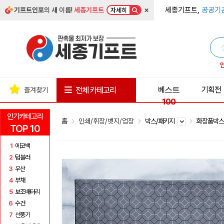
×
세종기프트,
공공기
기프트인포
의 새 이름!
세종기프트
자세히
베스트
기획전
전체 카테고리
즐겨찾기
100
인기카테고리
홈
인쇄/휘장/뱃지/업장
박스/패키지
화장품박
TOP 10
1
에코백
2
텀블러
3
우산
4
부채
5
보조배터리
6
수건
7
선풍기