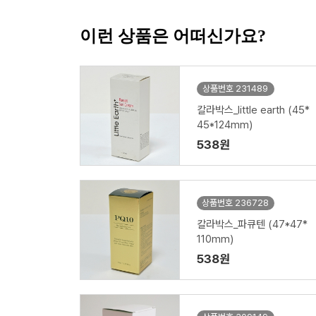
이런 상품은 어떠신가요?
상품번호 231489
칼라박스_little earth (45*
45*124mm)
538원
상품번호 236728
칼라박스_파큐텐 (47*47*
110mm)
538원