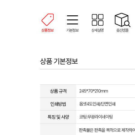
상품정보
기본정보
상세설명
옵션샘플
상품 기본정보
상품 규격
245*70*210mm
인쇄방법
옵셋4도인쇄/단면인쇄
특징 및 사양
코팅:무광라이네이팅
판촉물은 판촉을 목적으로 제작하여