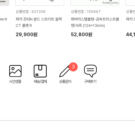
상품번호 : 621308
상품번호 : 155667
상품번
rit
파카 조터N 본드 스트리트 블랙
파버카스텔볼펜-금속트위스트볼
파카 
CT 볼펜 R
펜/샤프 (124*13mm)
29,900원
52,800원
44,
3
시안샘플
배송/결제
상품문의
구매후기