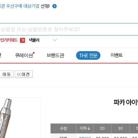
키캡
5
관 우선구매 대상기업
선정!
우산
6
텀블러
7
쿨토시
8
인기키워드
넥쿨러
9
타포린가방
10
전
큐레이션
브랜드관
이벤트
THE 전문
선풍기
1
파카 아이
수량
이하
20
30