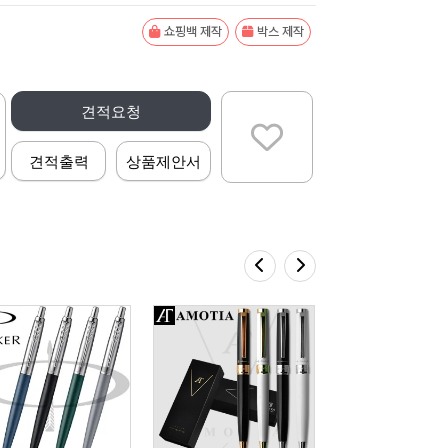
쇼핑백 제작
박스 제작
견적요청
견적출력
상품제안서