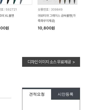
호 : 592721
상품번호 : 309849
조터 XL볼펜
아모티아 그레이스 금속볼펜(가
죽파우치제공)
100원
10,800원
디자인 이미지 소스 무료제공 >
견적요청
시안등록