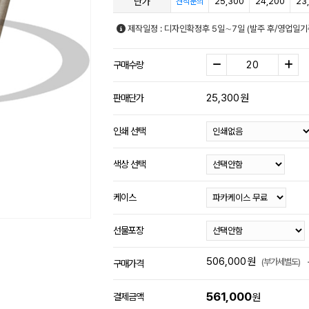
단가
25,300
24,200
23
견적문의
제작일정 : 디자인확정후 5일∼7일 (발주 후/영업일기
구매수량
25,300
원
판매단가
인쇄 선택
색상 선택
케이스
선물포장
506,000
원
(부가세별도)
구매가격
561,000
결제금액
원