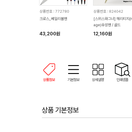
상품번호 : 772780
상품번호 : 824042
크로스_베일리볼펜
[스위스와그너] 헤리티지(He
age)유성펜 / 골드
43,200원
12,160원
상품정보
기본정보
상세설명
인쇄샘플
상품 기본정보