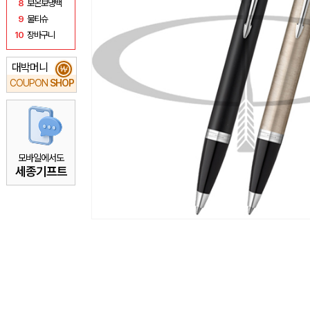
8
보온보냉백
9
물티슈
10
장바구니
대박머니
₩
COUPON
SHOP
모바일에서도
세종기프트