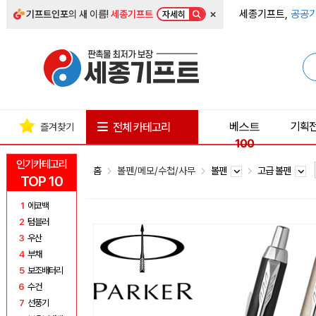
×
세종기프트,
공공기
기프트인포
의 새 이름!
세종기프트
자세히
베스트
기획
전체 카테고리
즐겨찾기
100
인기카테고리
홈
볼펜/메모/수첩/사무
볼펜
고급 볼펜
TOP 10
1
에코백
2
텀블러
3
우산
4
부채
5
보조배터리
6
수건
7
선풍기