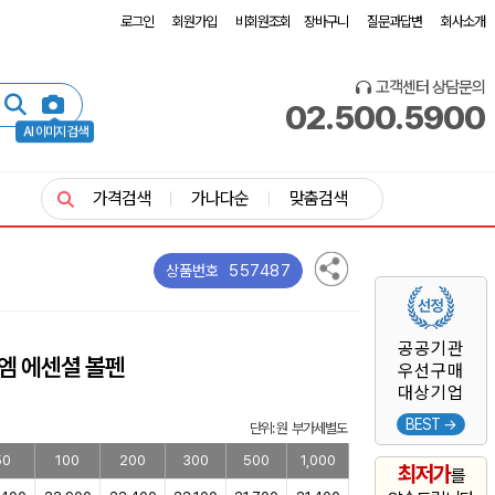
로그인
회원가입
비회원조회
장바구니
질문과답변
회사소개
고객센터 상담문의
02.500.5900
AI 이미지 검색
가격검색
가나다순
맞춤검색
557487
상품번호
공공기관
엠 에센셜 볼펜
우선구매
대상기업
BEST →
단위: 원 부가세별도
50
100
200
300
500
1,000
최저가
를