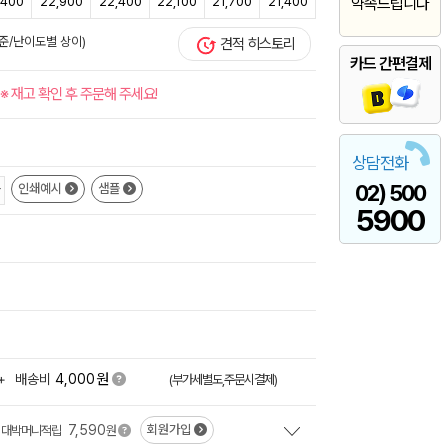
,400
22,900
22,400
22,100
21,700
21,400
약속드립니다
준/난이도별 상이)
견적 히스토리
카드 간편결제
※ 재고 확인 후 주문해 주세요!
상담전화
02) 500
인쇄예시
샘플
5900
원
+
배송비
4,000
(부가세별도,주문시결제)
7,590
회원가입
대박머니적립
원