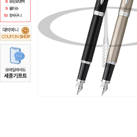
8
보온보냉백
9
물티슈
10
장바구니
대박머니
₩
COUPON
SHOP
모바일에서도
세종기프트