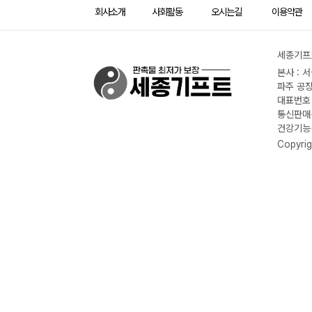
회사소개
사회활동
오시는길
이용약관
세종기프트
본사 : 
파주 공장
대표번호 :
통신판매신
건강기능식
Copyrig