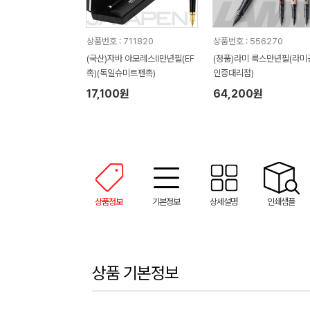
상품번호 : 711820
상품번호 : 556270
(국산)자바 아모레스Ⅱ만년필(EF
(정품)라미 룩스만년필(라미
촉)(독일슈미트펜촉)
인증대리점)
17,100원
64,200원
상품정보
기본정보
상세설명
인쇄샘플
상품 기본정보