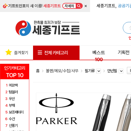
×
세종기프트,
공공기
기프트인포
의 새 이름!
세종기프트
자세히
베스트
기획전
전체 카테고리
즐겨찾기
100
인기카테고리
홈
볼펜/메모/수첩/사무
필기류
만년필
TOP 10
1
에코백
2
텀블러
3
우산
4
부채
5
보조배터리
6
수건
7
선풍기