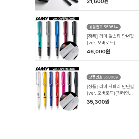
21,600원
상품번호 558514
[정품] 라미 알스타 만년필
(ver. 오버로드)
46,000원
상품번호 558009
[정품] 라미 사파리 만년필
(ver. 오버로드)(컬러인쇄
가능)
35,300원