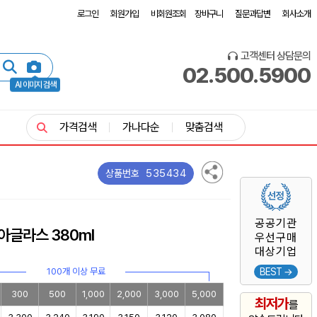
로그인
회원가입
비회원조회
장바구니
질문과답변
회사소개
고객센터 상담문의
02.500.5900
AI 이미지 검색
가격검색
가나다순
맞춤검색
535434
상품번호
공공기관
아글라스 380ml
우선구매
대상기업
100개 이상 무료
BEST →
300
500
1,000
2,000
3,000
5,000
최저가
를