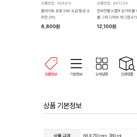
상품번호 : 454414
상품번호 : 847224
플라이토 유광 24K 도금 황금 소
한국전통 K컬쳐 요거트볼
주잔 (1P)
볼 그릭 디저트 머그컵 470
P 기프팅
8,800원
12,100원
상품정보
기본정보
상세설명
인쇄샘플
상품 기본정보
상품 규격
66 X 210 mm, 380 ml