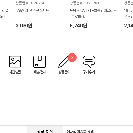
상품번호 : 826266
상품번호 : 833281
상품번호
 시리얼
맞춤인쇄 맥주잔 2세트
드망즈 UV DTF필름인쇄글라스
16oz
ml 2
_오로라 리브
온스)
3,190원
5,740원
2,1
2
시안샘플
배송/결제
상품문의
구매후기
상품 재질
소다석회강화유리