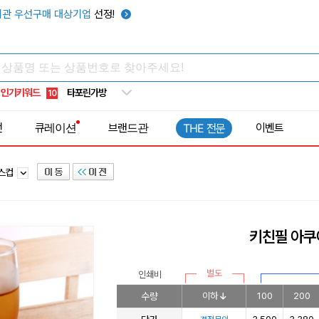
우산
6
관 우선구매 대상기업
선정!
텀블러
7
쿨토시
8
넥쿨러
9
인기키워드
타포린가방
10
선풍기
1
전
큐레이션
브랜드관
이벤트
THE 전문
라스컵
키친필 아쿠
별도
인쇄비
수량
이하
100
200