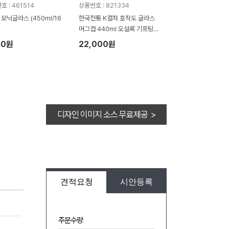
 : 461514
상품번호 : 821334
 모닉글라스 (450ml/16
한국전통 K컬쳐 호작도 글라스
머그컵 440ml 오설록 기프팅
(보자기 포장)
40원
22,000원
디자인 이미지 소스 무료제공 >
견적요청
시안등록
주문수량