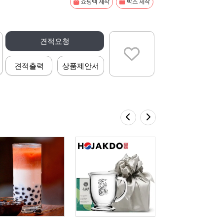
쇼핑백 제작
박스 제작
견적요청
견적출력
상품제안서