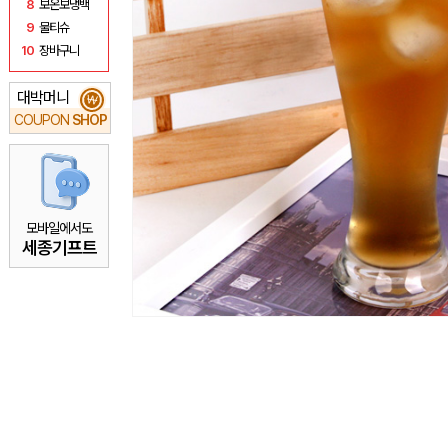
8
보온보냉백
9
물티슈
10
장바구니
대박머니
₩
COUPON
SHOP
모바일에서도
세종기프트