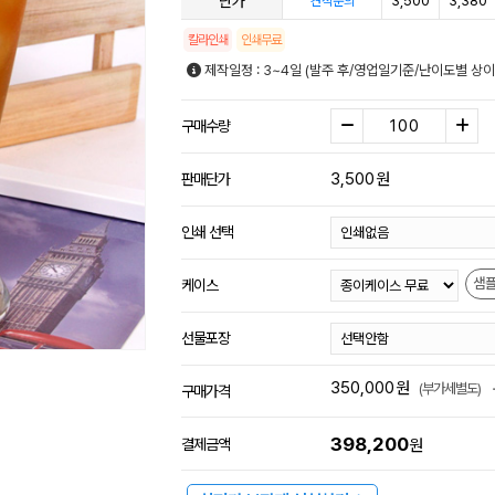
단가
3,500
3,380
견적문의
칼라인쇄
인쇄무료
제작일정 : 3~4일 (발주 후/영업일기준/난이도별 상이
구매수량
3,500
원
판매단가
인쇄 선택
샘
케이스
선물포장
350,000
원
(부가세별도)
구매가격
398,200
결제금액
원