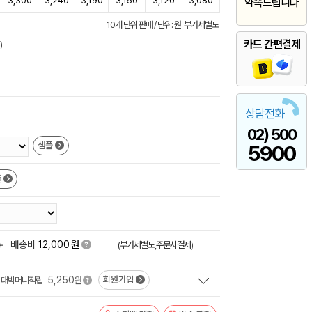
3,300
3,240
3,190
3,150
3,120
3,080
약속드립니다
10개 단위 판매 / 단위: 원 부가세별도
카드 간편결제
)
상담전화
02) 500
샘플
5900
플
원
+
배송비
12,000
(부가세별도,주문시결제)
5,250
회원가입
대박머니적립
원