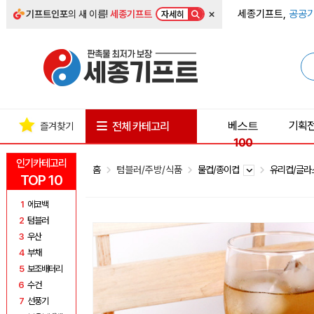
×
세종기프트,
공공기
기프트인포
의 새 이름!
세종기프트
자세히
베스트
기획
전체 카테고리
즐겨찾기
100
인기카테고리
홈
텀블러/주방/식품
물컵/종이컵
유리컵/글
TOP 10
1
에코백
2
텀블러
3
우산
4
부채
5
보조배터리
6
수건
7
선풍기