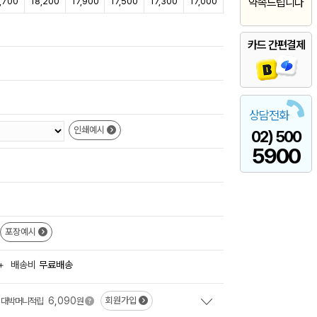
,700
18,200
17,900
17,500
17,300
17,000
약속드립니다
카드 간편결제
상담전화
인쇄예시
02) 500
5900
포장예시
+
배송비
무료배송
6,090
회원가입
대박머니적립
원