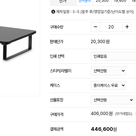
단가
20,300
19,400
18
견적문의
제작일정 : 3~5 (발주 후/영업일기준/난이도별 상이)
구매수량
20,300
원
판매단가
인쇄 선택
스티커/라벨지
케이스
선물포장
406,000
원
(부가세별도)
구매가격
446,600
결제금액
원