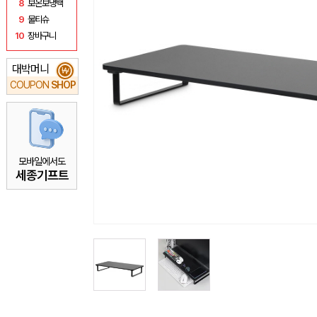
8
보온보냉백
9
물티슈
10
장바구니
대박머니
₩
COUPON
SHOP
모바일에서도
세종기프트