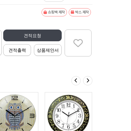
쇼핑백 제작
박스 제작
견적요청
견적출력
상품제안서