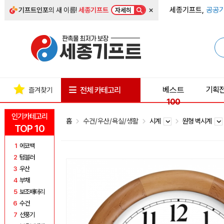
×
세종기프트,
공공기
기프트인포
의 새 이름!
세종기프트
자세히
베스트
기획
전체 카테고리
즐겨찾기
100
인기카테고리
홈
수건/우산/욕실/생활
시계
원형 벽시계
TOP 10
1
에코백
2
텀블러
3
우산
4
부채
5
보조배터리
6
수건
7
선풍기