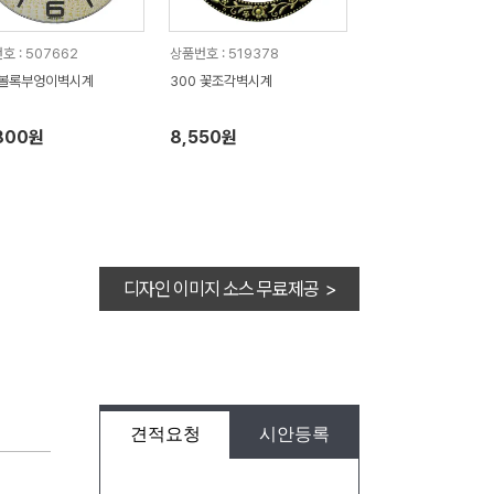
호 : 507662
상품번호 : 519378
 볼록부엉이벽시계
300 꽃조각벽시계
800원
8,550원
디자인 이미지 소스 무료제공 >
견적요청
시안등록