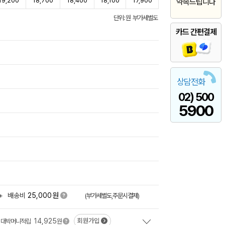
19,200
18,700
18,400
18,100
17,900
약속드립니다
단위: 원 부가세별도
카드 간편결제
상담전화
02) 500
5900
원
+
배송비
25,000
(부가세별도,주문시결제)
14,925
회원가입
대박머니적립
원