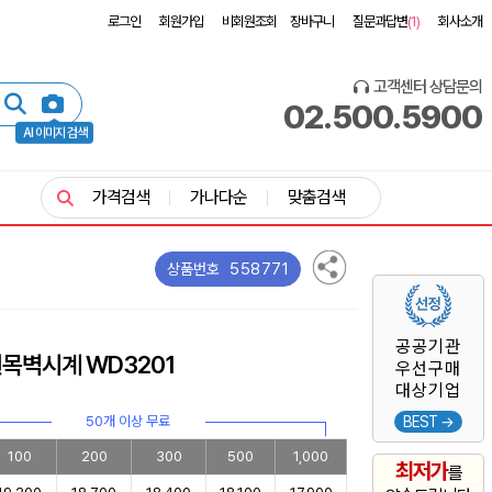
로그인
회원가입
비회원조회
장바구니
질문과답변
(1)
회사소개
고객센터 상담문의
02.500.5900
AI 이미지 검색
가격검색
가나다순
맞춤검색
558771
상품번호
공공기관
목벽시계 WD3201
우선구매
대상기업
50개 이상 무료
BEST →
100
200
300
500
1,000
최저가
를