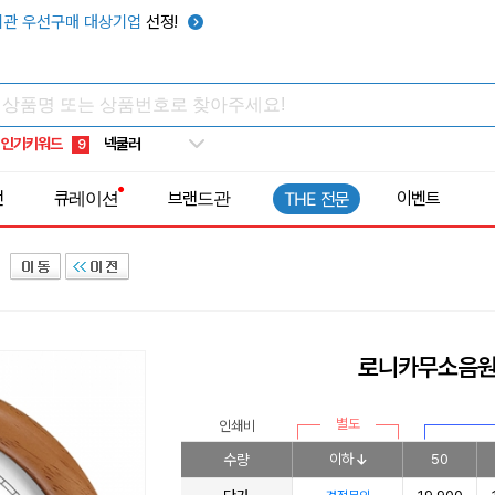
키캡
5
관 우선구매 대상기업
선정!
우산
6
텀블러
7
쿨토시
8
인기키워드
넥쿨러
9
타포린가방
10
전
큐레이션
브랜드관
이벤트
THE 전문
선풍기
1
로니카무소음원
별도
인쇄비
수량
이하
50