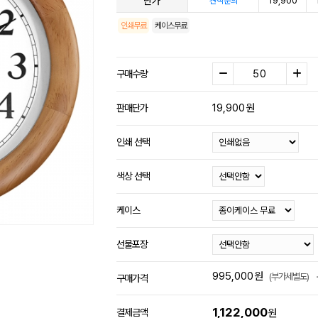
단가
19,900
견적문의
인쇄무료
케이스무료
구매수량
19,900
원
판매단가
인쇄 선택
색상 선택
케이스
선물포장
995,000
원
(부가세별도)
구매가격
1,122,000
결제금액
원