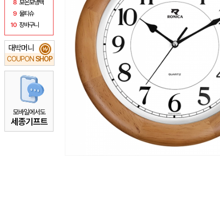
8
보온보냉백
9
물티슈
10
장바구니
대박머니
₩
COUPON
SHOP
모바일에서도
세종기프트