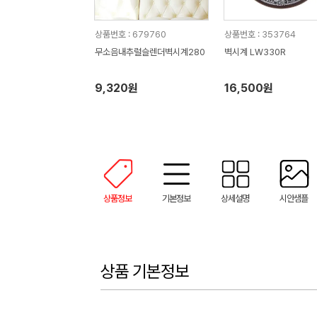
상품번호 : 679760
상품번호 : 353764
무소음내추럴슬렌더벽시계280
벽시계 LW330R
9,320원
16,500원
상품정보
기본정보
상세설명
시안샘플
상품 기본정보