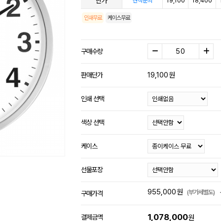
단가
19,100
18,400
견적문의
인쇄무료
케이스무료
구매수량
19,100
원
판매단가
인쇄 선택
색상 선택
케이스
선물포장
955,000
원
(부가세별도)
구매가격
1,078,000
결제금액
원