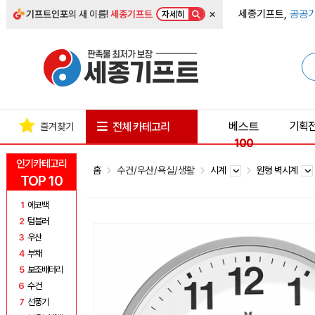
×
세종기프트,
공공기
기프트인포
의 새 이름!
세종기프트
자세히
베스트
기획
전체 카테고리
즐겨찾기
100
인기카테고리
홈
수건/우산/욕실/생활
시계
원형 벽시계
TOP 10
1
에코백
2
텀블러
3
우산
4
부채
5
보조배터리
6
수건
7
선풍기