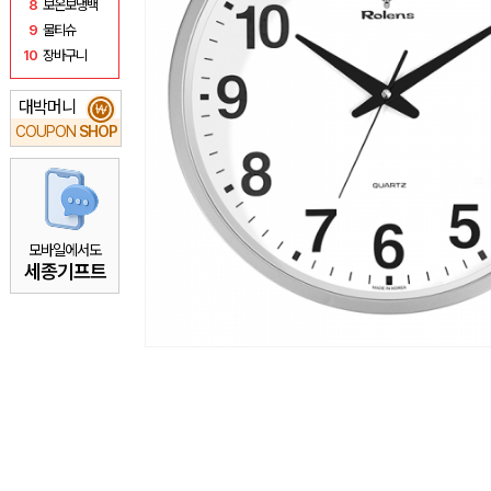
8
보온보냉백
9
물티슈
10
장바구니
대박머니
₩
COUPON
SHOP
모바일에서도
세종기프트