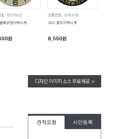
호 : 507662
상품번호 : 519378
 볼록부엉이벽시계
300 꽃조각벽시계
800원
8,550원
디자인 이미지 소스 무료제공 >
견적요청
시안등록