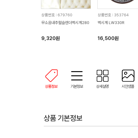
상품번호 : 679760
상품번호 : 353764
무소음내추럴슬렌더벽시계280
벽시계 LW330R
9,320원
16,500원
상품정보
기본정보
상세설명
시안샘플
상품 기본정보