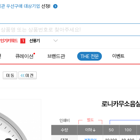
관 우선구매 대상기업
선정!
타포린가방
10
선풍기
1
인기키워드
부채
2
썬캡
3
전
큐레이션
브랜드관
이벤트
THE 전문
보온보냉백
4
키캡
5
우산
6
텀블러
7
쿨토시
8
로니카무소음실
넥쿨러
9
타포린가방
10
별도
인쇄비
선풍기
1
수량
이하
50
100