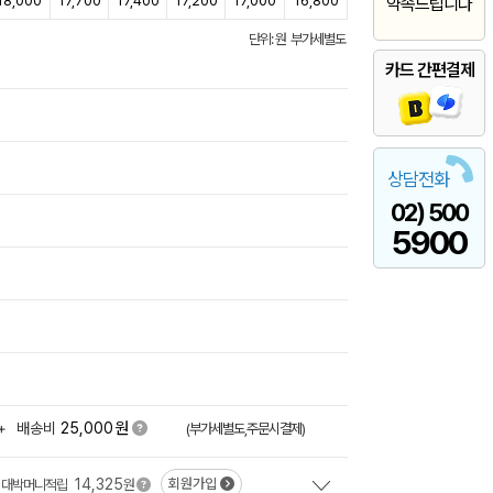
18,000
17,700
17,400
17,200
17,000
16,800
약속드립니다
단위: 원 부가세별도
카드 간편결제
상담전화
02) 500
5900
원
+
배송비
25,000
(부가세별도,주문시결제)
14,325
회원가입
대박머니적립
원