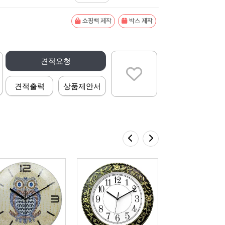
쇼핑백 제작
박스 제작
견적요청
견적출력
상품제안서