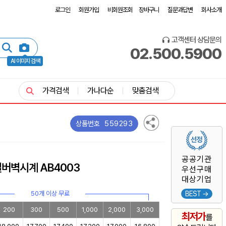
로그인
회원가입
비회원조회
장바구니
질문과답변
회사소개
고객센터 상담문의
02.500.5900
AI 이미지 검색
가격검색
가나다순
맞춤검색
559293
상품번호
공공기관
버벽시계 AB4003
우선구매
대상기업
50개 이상 무료
BEST →
200
300
500
1,000
2,000
3,000
최저가
를