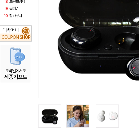
8
보온보냉백
9
물티슈
10
장바구니
대박머니
₩
COUPON
SHOP
모바일에서도
세종기프트