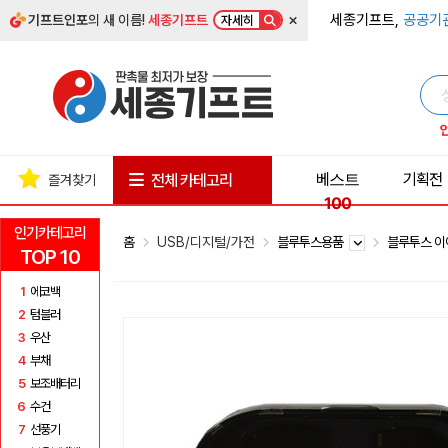
×
세종기프트,
공공기
기프트인포
의 새 이름!
세종기프트
자세히
베스트
기획전
전체 카테고리
즐겨찾기
100
인기카테고리
홈
USB/디지털/가전
블루투스용품
블루투스 
TOP 10
1
에코백
2
텀블러
3
우산
4
부채
5
보조배터리
6
수건
7
선풍기