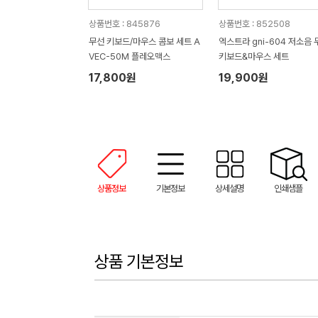
상품번호 : 845876
상품번호 : 852508
무선 키보드/마우스 콤보 세트 A
엑스트라 gni-604 저소음 
VEC-50M 플레오맥스
키보드&마우스 세트
17,800원
19,900원
상품정보
기본정보
상세설명
인쇄샘플
상품 기본정보