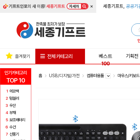
×
세종기프트,
공공기
기프트인포
의 새 이름!
세종기프트
자세히
베스트
기획전
전체 카테고리
즐겨찾기
100
인기카테고리
홈
USB/디지털/가전
컴퓨터용품
마우스/키보
TOP 10
1
에코백
2
텀블러
3
우산
4
부채
5
보조배터리
6
수건
7
선풍기