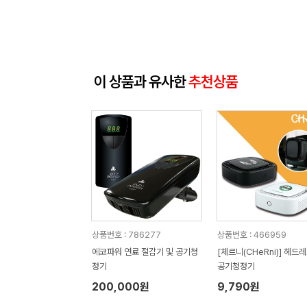
이 상품과 유사한
추천상품
상품번호 : 786277
상품번호 : 466959
에코파워 연료 절감기 및 공기청
[체르니(CHeRni)] 헤드
정기
공기청정기
200,000원
9,790원