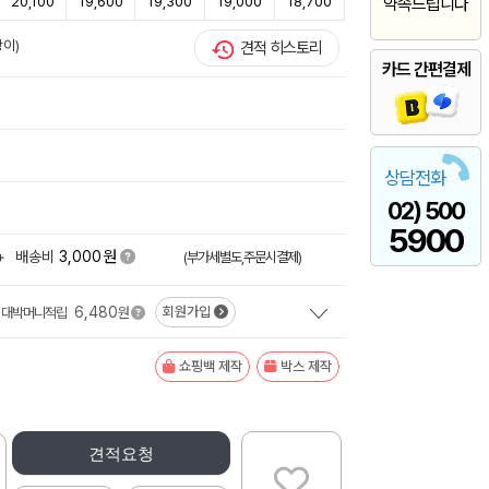
20,100
19,600
19,300
19,000
18,700
약속드립니다
상이)
견적 히스토리
카드 간편결제
상담전화
02) 500
5900
원
+
배송비
3,000
(부가세별도,주문시결제)
6,480
회원가입
대박머니적립
원
쇼핑백 제작
박스 제작
견적요청