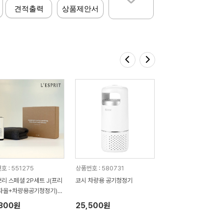
견적출력
상품제안서
호 : 551275
상품번호 : 580731
리 스페셜 2P세트 J(프리
코시 차량용 공기청정기
타올+차량용공기청정기))
0*196mm)
,300원
25,500원