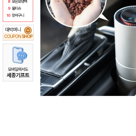
8
보온보냉백
9
물티슈
10
장바구니
대박머니
₩
COUPON
SHOP
모바일에서도
세종기프트