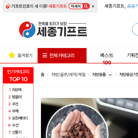
×
세종기프트,
공공기
기프트인포
의 새 이름!
세종기프트
자세히
베스트
기획
전체 카테고리
즐겨찾기
100
인기카테고리
홈
차량/골프/레저/계절
차량용품
차량용공기
TOP 10
1
에코백
2
텀블러
3
우산
4
부채
5
보조배터리
6
수건
7
선풍기