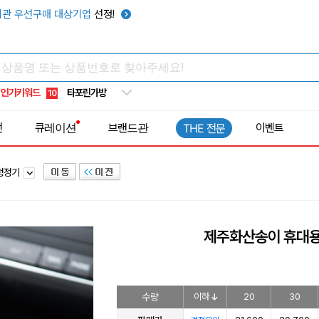
우산
6
관 우선구매 대상기업
선정!
텀블러
7
쿨토시
8
넥쿨러
9
인기키워드
타포린가방
10
선풍기
1
전
큐레이션
브랜드관
이벤트
THE 전문
청정기
제주화산송이 휴대용
수량
이하
20
30