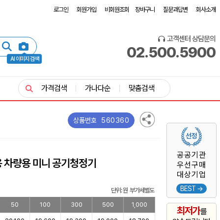
로그인
회원가입
비회원조회
장바구니
질문과답변
회사소개
고객센터 상담문의
02.500.5900
AI 이미지 검색
가격검색
가나다순
맞춤검색
560360
상품번호
공공기관
 차량용 미니 공기청정기
우선구매
대상기업
BEST →
단위: 원 부가세별도
50
100
300
500
1,000
최저가
를