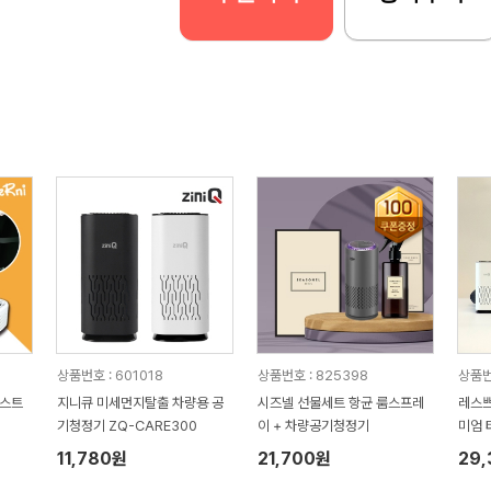
상품번호 : 601018
상품번호 : 825398
상품번
레스트
지니큐 미세먼지탈출 차량용 공
시즈넬 선물세트 항균 룸스프레
레스쁘
기청정기 ZQ-CARE300
이 + 차량공기청정기
미엄 
(23
11,780원
21,700원
29