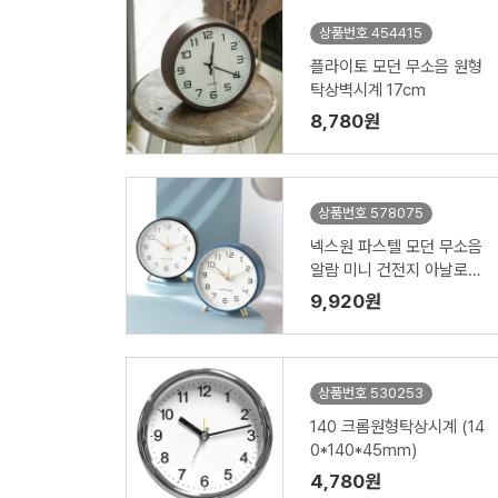
상품번호 454415
플라이토 모던 무소음 원형
탁상벽시계 17cm
8,780원
상품번호 578075
넥스원 파스텔 모던 무소음
알람 미니 건전지 아날로그
탁상시계
9,920원
상품번호 530253
140 크롬원형탁상시계 (14
0*140*45mm)
4,780원