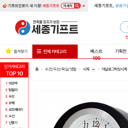
×
세종기프트,
공공기
기프트인포
의 새 이름!
세종기프트
자세히
베스트
기획전
전체 카테고리
즐겨찾기
100
인기카테고리
홈
수건/우산/욕실/생활
시계
아날로그탁상시
TOP 10
1
에코백
2
텀블러
3
우산
4
부채
5
보조배터리
6
수건
7
선풍기