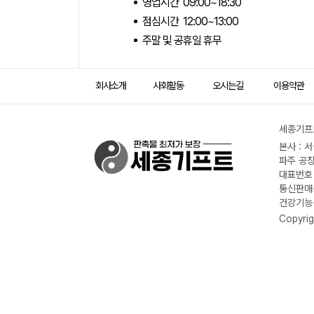
영업시간 09:00~18:30
점심시간 12:00~13:00
주말 및 공휴일 휴무
회사소개
사회활동
오시는길
이용약관
세종기프트
본사 : 
파주 공장
대표번호 :
통신판매신
건강기능식
Copyrig