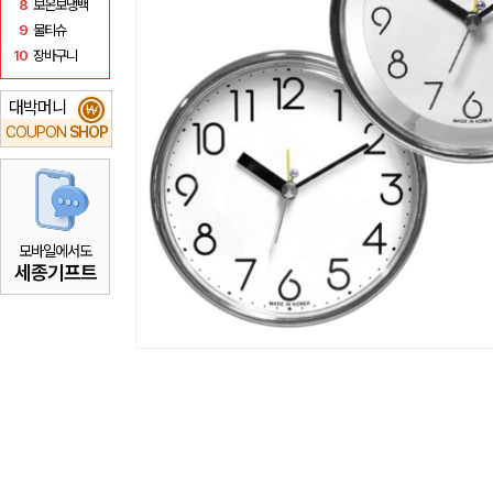
8
보온보냉백
9
물티슈
10
장바구니
대박머니
₩
COUPON
SHOP
모바일에서도
세종기프트