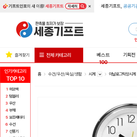
×
세종기프트,
공공기
기프트인포
의 새 이름!
세종기프트
자세히
베스트
기획전
전체 카테고리
즐겨찾기
100
인기카테고리
홈
수건/우산/욕실/생활
시계
아날로그탁상시
TOP 10
1
에코백
2
텀블러
3
우산
4
부채
5
보조배터리
6
수건
7
선풍기