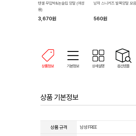
텐셀 무압박&논슬립 양말 (여성
남자 스니커즈 발목양말 모
용)
3,670원
560원
상품정보
기본정보
상세설명
옵션샘플
상품 기본정보
상품 규격
남성 FREE