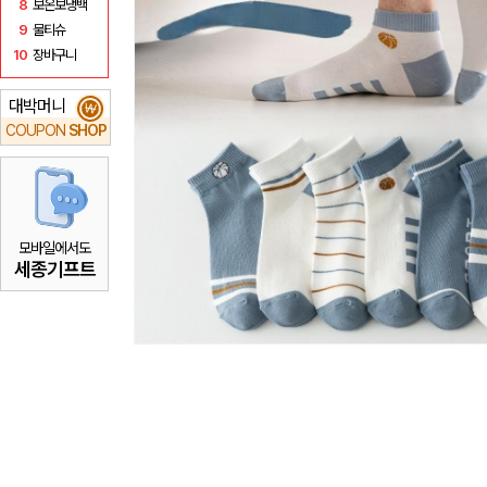
8
보온보냉백
9
물티슈
10
장바구니
대박머니
₩
COUPON
SHOP
모바일에서도
세종기프트