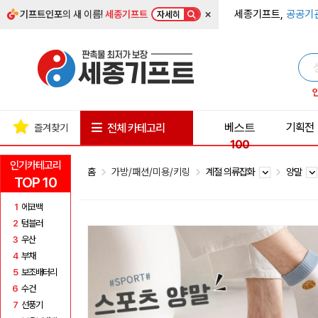
×
세종기프트,
공공기
기프트인포
의 새 이름!
세종기프트
자세히
베스트
기획전
전체 카테고리
즐겨찾기
100
인기카테고리
홈
가방/패션/미용/키링
계절 의류잡화
양말
TOP 10
1
에코백
2
텀블러
3
우산
4
부채
5
보조배터리
6
수건
7
선풍기