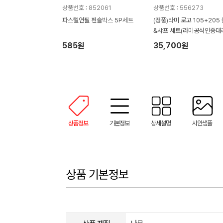
상품번호 : 852061
상품번호 : 556273
파스텔연필 펜슬박스 5P세트
(정품)라미 로고 105+205
&샤프 세트(라미공식인증대
점)
585원
35,700원
상품정보
기본정보
상세설명
시안샘플
상품 기본정보