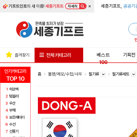
×
세종기프트,
공공기
기프트인포
의 새 이름!
세종기프트
자세히
베스트
기획전
전체 카테고리
즐겨찾기
100
인기카테고리
홈
볼펜/메모/수첩/사무
필기류
필기류세트
TOP 10
1
에코백
2
텀블러
3
우산
4
부채
5
보조배터리
6
수건
7
선풍기