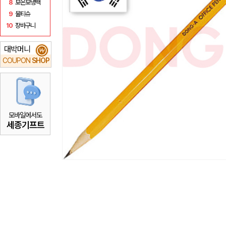
8
보온보냉백
9
물티슈
10
장바구니
대박머니
₩
COUPON
SHOP
모바일에서도
세종기프트