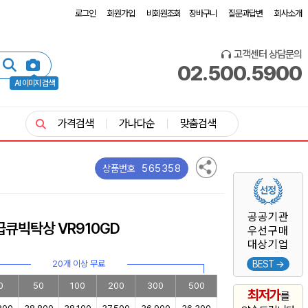
로그인
회원가입
비회원조회
장바구니
질문과답변
회사소개
고객센터 상담문의
02.500.5900
AI 이미지 검색
가격검색
가나다순
맞춤검색
565358
상품번호
공공기관
큐빅탁상 VR910GD
우선구매
대상기업
20개 이상 무료
BEST →
0
50
100
200
300
500
최저가
를