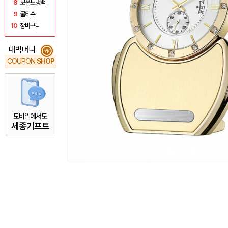
8
보온보냉백
9
물티슈
10
장바구니
대박머니
₩
COUPON
SHOP
모바일에서도
세종기프트