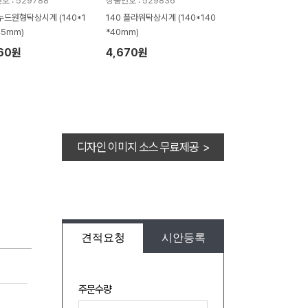
호 : 529788
상품번호 : 529836
 누드원형탁상시계 (140*1
140 플라워탁상시계 (140*140
45mm)
*40mm)
460원
4,670원
디자인 이미지 소스 무료제공 >
견적요청
시안등록
주문수량