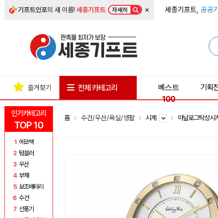
×
세종기프트,
공공기
기프트인포
의 새 이름!
세종기프트
자세히
베스트
기획
전체 카테고리
즐겨찾기
100
인기카테고리
홈
수건/우산/욕실/생활
시계
아날로그탁상시
TOP 10
1
에코백
2
텀블러
3
우산
4
부채
5
보조배터리
6
수건
7
선풍기