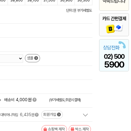
800
38,800
38,100
37,500
36,900
36,300
약속드립니다
단위: 원 부가세별도
카드 간편결제
상담전화
02) 500
샘플
5900
원
+
배송비
4,000
(부가세별도,주문시결제)
6,435
회원가입
대박머니적립
원
쇼핑백 제작
박스 제작