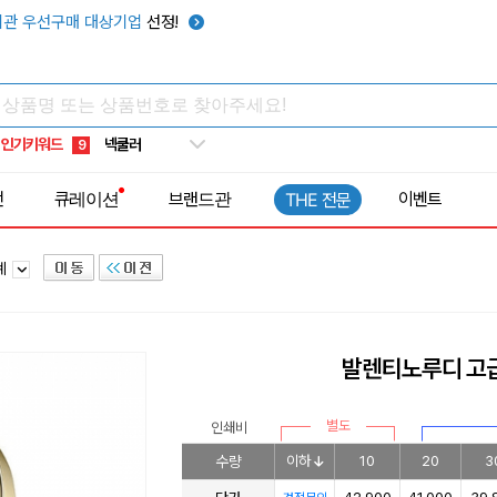
키캡
5
관 우선구매 대상기업
선정!
우산
6
텀블러
7
쿨토시
8
인기키워드
넥쿨러
9
타포린가방
10
전
큐레이션
브랜드관
이벤트
THE 전문
선풍기
1
계
발렌티노루디 고급
별도
인쇄비
수량
이하
10
20
3