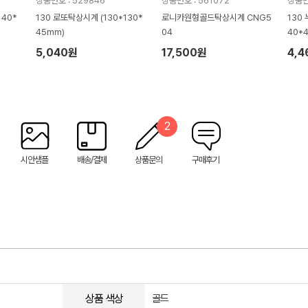
상품번호 : 529846
상품번호 : 561072
상품번
140*
130 로또탁상시계 (130*130*
로니카원형골드탁상시계 CNG5
130
45mm)
04
40*
5,040원
17,500원
4,
2
시안샘플
배송/결제
상품문의
구매후기
상품 색상
골드