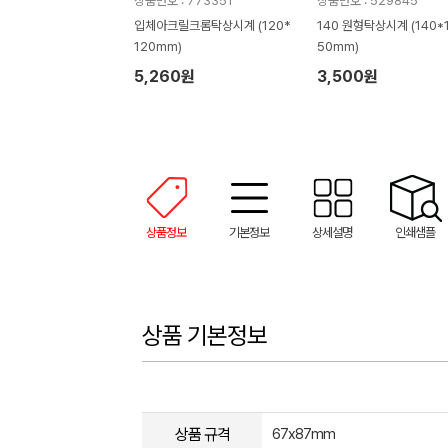
상품번호 : 773351
상품번호 : 529845
입체아크릴크롬탁상시계 (120*
140 원형탁상시계 (140*
120mm)
50mm)
5,260원
3,500원
상품정보
기본정보
상세설명
인쇄샘플
상품 기본정보
상품 규격
67x87mm