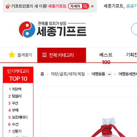
×
세종기프트,
공공기
기프트인포
의 새 이름!
세종기프트
자세히
베스트
기획
전체 카테고리
즐겨찾기
100
인기카테고리
홈
차량/골프/레저/계절
여행용품
여행용세면
TOP 10
1
에코백
2
텀블러
3
우산
4
부채
5
보조배터리
6
수건
7
선풍기