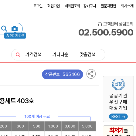
로그인
회원가입
비회원조회
장바구니
질문과답변
회사소개
고객센터 상담문의
02.500.5900
AI 이미지 검색
가격검색
가나다순
맞춤검색
565466
상품번호
공공기관
용세트 403호
우선구매
대상기업
100개 이상 무료
BEST →
200
300
500
1,000
3,000
5,000
최저가
를