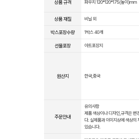
상품 규격
파우치 120*120*175(높이)mm
상품 재질
비닐 외
박스포장수량
1박스 40개
선물포장
아트포장지
원산지
한국,중국
유의사항
제품 색상이나 디자인,규격은 변
주문안내
다. 실제품과 이미지상에 색상의 
있습니다.