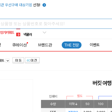
키캡
5
관 우선구매 대상기업
선정!
우산
6
텀블러
7
쿨토시
8
인기키워드
넥쿨러
9
타포린가방
10
전
큐레이션
브랜드관
이벤트
THE 전문
선풍기
1
세트
버킷 여행
별도
인쇄비
수량
이하
50
100