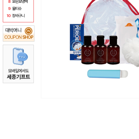
8
보온보냉백
9
물티슈
10
장바구니
대박머니
₩
COUPON
SHOP
모바일에서도
세종기프트