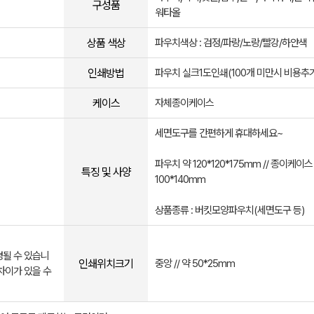
구성품
워타올
상품 색상
파우치색상 : 검정/파랑/노랑/빨강/하얀색
인쇄방법
파우치 실크1도인쇄(100개 미만시 비용추가
케이스
자체종이케이스
세면도구를 간편하게 휴대하세요~
파우치 약 120*120*175mm // 종이케이스 
특징 및 사양
100*140mm
상품종류 : 버킷모양파우치(세면도구 등)
경될 수 있습니
인쇄위치크기
중앙 // 약 50*25mm
차이가 있을 수