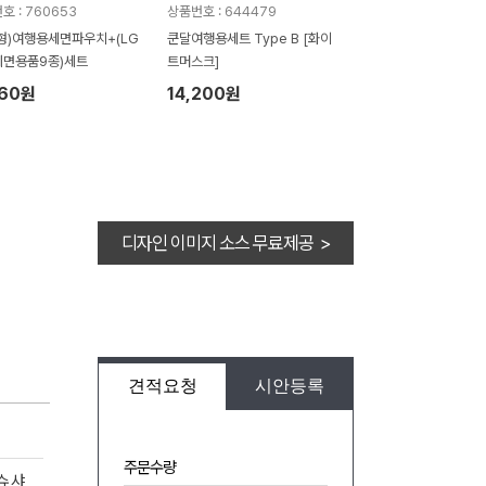
호 : 760653
상품번호 : 644479
형)여행용세면파우치+(LG
쿤달여행용세트 Type B [화이
세면용품9종)세트
트머스크]
060원
14,200원
디자인 이미지 소스 무료제공 >
견적요청
시안등록
주문수량
슈,샤