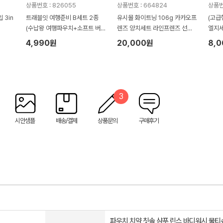
상품번호 : 826055
상품번호 : 664824
상품번
 3in
트래블잇 여행준비 B세트 2종
유시몰 화이트닝 106g 카카오프
(고급
(수납왕 여행파우치+소프트 버
렌즈 양치세트 라인프렌즈 선염
엘지
블샤워볼)
핸드타올세트(3종)
4,990원
20,000원
8,
3
시안샘플
배송/결제
상품문의
구매후기
파우치,치약,칫솔,샴푸,린스,바디워시,물티