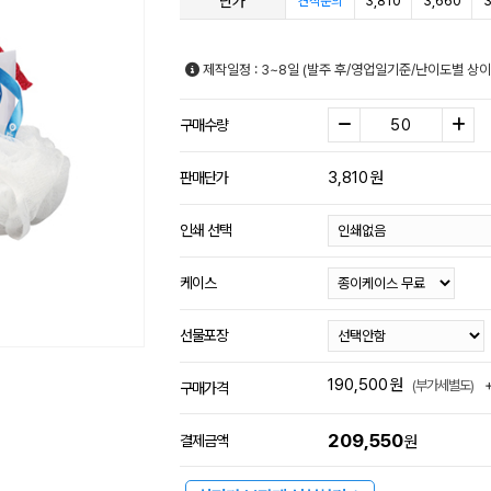
단가
3,810
3,660
3
견적문의
제작일정 : 3~8일 (발주 후/영업일기준/난이도별 상이
구매수량
3,810
원
판매단가
인쇄 선택
케이스
선물포장
190,500
원
(부가세별도)
구매가격
209,550
결제금액
원