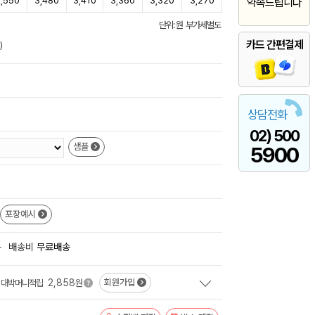
,550
3,480
3,410
3,360
3,320
3,270
약속드립니다
단위: 원 부가세별도
카드 간편결제
)
상담전화
02) 500
샘플
5900
포장예시
+
배송비
무료배송
2,858
회원가입
대박머니적립
원