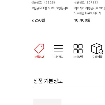
상품번호 : 493528
상품번호 : 857333
모던큐브 A형 아모레여행용세트
이지캐리 여행용세트 G타입
1 트래블 파우치 워시백
7,250원
10,400원
상품정보
기본정보
상세설명
인쇄샘플
상품 기본정보