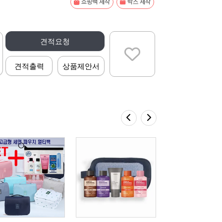
쇼핑백 제작
박스 제작
견적요청
견적출력
상품제안서