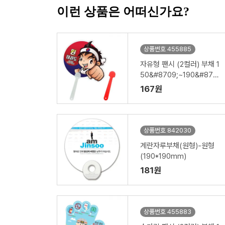
이런 상품은 어떠신가요?
상품번호 455885
자유형 팬시 (2컬러) 부채 1
50&#8709;~190&#870
9; (손잡이110mm)
167원
상품번호 842030
계란자루부채(원형)-원형
(190*190mm)
181원
상품번호 455883