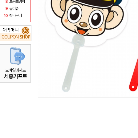
8
보온보냉백
9
물티슈
10
장바구니
대박머니
₩
COUPON
SHOP
모바일에서도
세종기프트