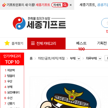
×
세종기프트,
공공기
기프트인포
의 새 이름!
세종기프트
자세히
베스트
기획전
전체 카테고리
즐겨찾기
100
인기카테고리
홈
차량/골프/레저/계절
부채
자루부채
TOP 10
1
에코백
2
텀블러
3
우산
4
부채
5
보조배터리
6
수건
7
선풍기