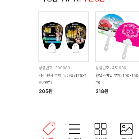
상품번호 : 390683
상품번호 : 451980
사각 팬시 부채_듀라셀 (175X1
반달스마일 부채 (190*15
90mm)
m)
205원
218원