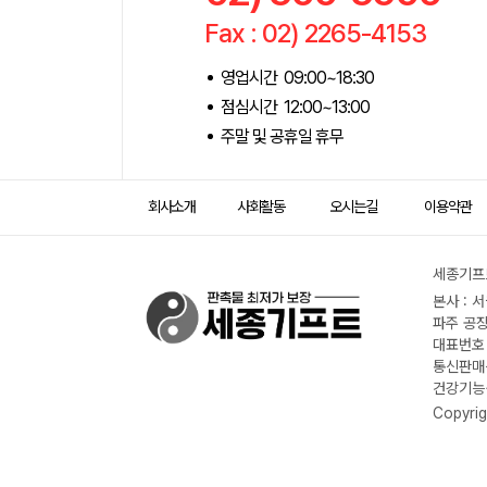
Fax : 02) 2265-4153
영업시간 09:00~18:30
점심시간 12:00~13:00
주말 및 공휴일 휴무
회사소개
사회활동
오시는길
이용약관
세종기프트
본사 : 
파주 공장
대표번호 :
통신판매신
건강기능식
Copyrig