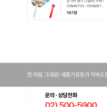
손가락 팬시 (2컬러) 부채 1
50&#8709;~190&#870
9; (손잡이110mm)
167원
첫 마음 그대로! 세종기프트가 약속드
문의 · 상담전화
02) 500-5900