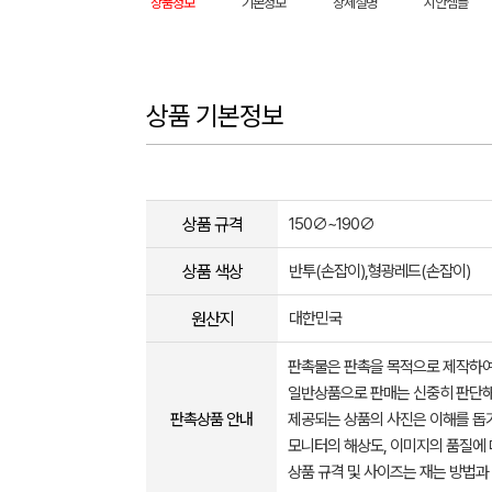
상품정보
기본정보
상세설명
시안샘플
상품 기본정보
상품 규격
150∅~190∅
상품 색상
반투(손잡이),형광레드(손잡이)
원산지
대한민국
판촉물은 판촉을 목적으로 제작하여
일반상품으로 판매는 신중히 판단해
판촉상품 안내
제공되는 상품의 사진은 이해를 
모니터의 해상도, 이미지의 품질에 
상품 규격 및 사이즈는 재는 방법과