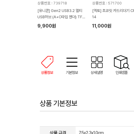
상품번호 : 739718
상품번호 : 571700
[유니콘] Gen2 USB3.2 멀티
[엑토] 초코릿 카드리더기 C
USB허브 (A+C타입 젠더) TF
14
SD카드리더기 RHC-300C (2
9,900원
11,000원
3mm x 101mm x 17mm / 케
이블 길이 250mm)
상품정보
기본정보
상세설명
인쇄샘플
상품 기본정보
상품 규격
7.5x2.3x1.0cm