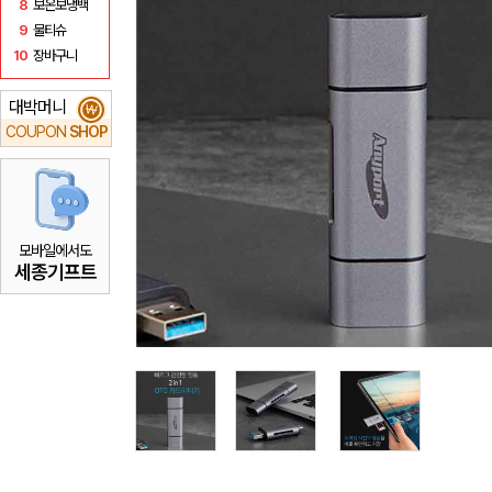
8
보온보냉백
9
물티슈
10
장바구니
대박머니
₩
COUPON
SHOP
모바일에서도
세종기프트