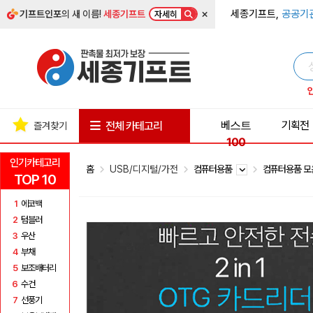
×
세종기프트,
공공기
기프트인포
의 새 이름!
세종기프트
자세히
베스트
기획전
전체 카테고리
즐겨찾기
100
인기카테고리
홈
USB/디지털/가전
컴퓨터용품
컴퓨터용품 
TOP 10
1
에코백
2
텀블러
3
우산
4
부채
5
보조배터리
6
수건
7
선풍기