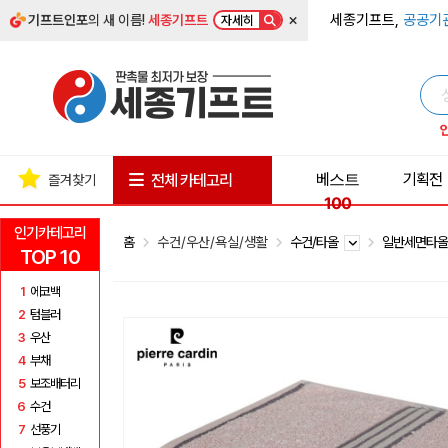
×
세종기프트,
공공기
기프트인포
의 새 이름!
세종기프트
자세히
베스트
기획전
전체 카테고리
즐겨찾기
100
인기카테고리
홈
수건/우산/욕실/생활
수건/타올
일반세면타
TOP 10
1
에코백
2
텀블러
3
우산
4
부채
5
보조배터리
6
수건
7
선풍기