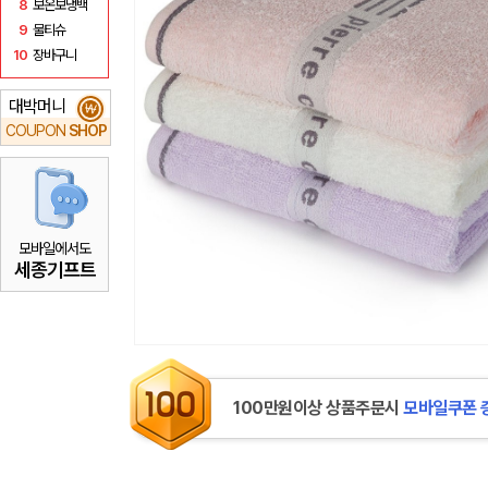
8
보온보냉백
9
물티슈
10
장바구니
대박머니
₩
COUPON
SHOP
모바일에서도
세종기프트
100만원이상 상품주문시
모바일쿠폰 