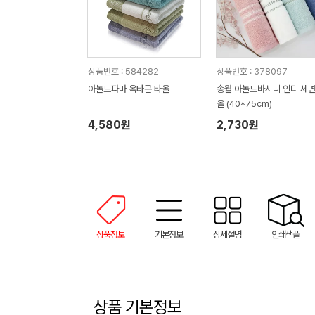
상품번호 : 584282
상품번호 : 378097
아놀드파마 옥타곤 타올
송월 아놀드바시니 인디 세
올 (40*75cm)
4,580원
2,730원
상품정보
기본정보
상세설명
인쇄샘플
상품 기본정보