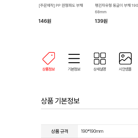
[주문제작] PP 원형파도 부채
펭귄자유형 둥글이 부채 190
68mm
146원
139원
상품정보
기본정보
상세설명
시안샘플
상품 기본정보
상품 규격
190*190mm