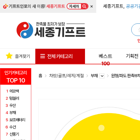
×
세종기프트,
공공기
기프트인포
의 새 이름!
세종기프트
자세히
베스트
기획전
전체 카테고리
즐겨찾기
100
인기카테고리
홈
차량/골프/레저/계절
부채
원형/파도 판촉부
TOP 10
1
에코백
2
텀블러
3
우산
4
부채
5
보조배터리
6
수건
7
선풍기