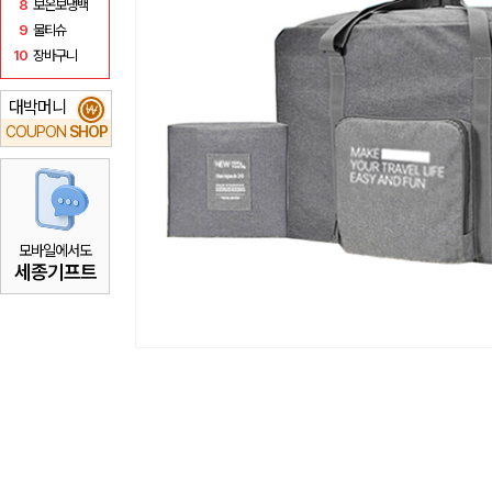
8
보온보냉백
9
물티슈
10
장바구니
대박머니
₩
COUPON
SHOP
모바일에서도
세종기프트