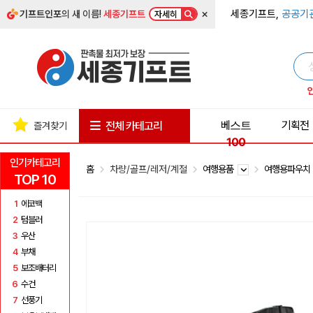
×
세종기프트,
공공기
기프트인포
의 새 이름!
세종기프트
자세히
베스트
기획전
전체 카테고리
즐겨찾기
100
인기카테고리
홈
차량/골프/레저/계절
여행용품
여행용파우
TOP 10
1
에코백
2
텀블러
3
우산
4
부채
5
보조배터리
6
수건
7
선풍기