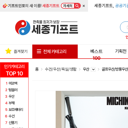
×
세종기프트,
공공기
기프트인포
의 새 이름!
세종기프트
자세히
베스트
기획전
전체 카테고리
즐겨찾기
100
인기카테고리
홈
수건/우산/욕실/생활
우산
골프우산/방풍우
TOP 10
1
에코백
2
텀블러
3
우산
4
부채
5
보조배터리
6
수건
7
선풍기