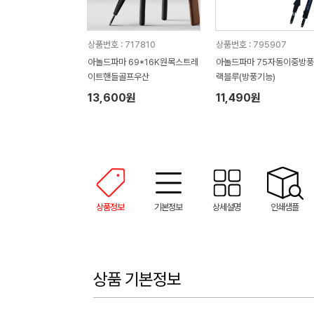
상품번호 : 717810
상품번호 : 795907
아놀드파마 69*16K원목스트레
아놀드파마 75자동이중방풍
이트핸들골프우산
랙블루(방풍기능)
13,600원
11,490원
상품정보
기본정보
상세설명
인쇄샘플
상품 기본정보