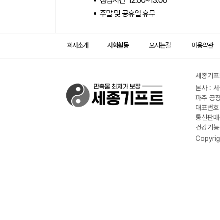
점심시간 12:00~13:00
주말 및 공휴일 휴무
회사소개
사회활동
오시는길
이용약관
세종기프트
본사 : 
파주 공장
대표번호 :
통신판매신
건강기능식
Copyrig