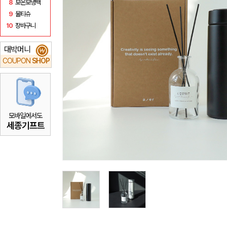
8
보온보냉백
9
물티슈
10
장바구니
대박머니
₩
COUPON
SHOP
모바일에서도
세종기프트