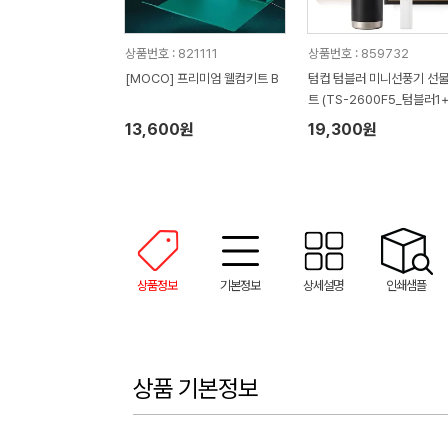
상품번호 : 821111
상품번호 : 859732
[MOCO] 프리미엄 웰컴키트 B
텀컵 텀블러 미니선풍기 선
트 (TS-2600F5_텀블러1
니선풍기1)
13,600원
19,300원
상품정보
기본정보
상세설명
인쇄샘플
상품 기본정보