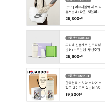
[굿즈] 리유저블백 세트(리
유저블백+타올+텀블러+공
기청정기)
25,300원
상품번호 830143
루티네 선물세트 밀크티텀
블러+노트볼펜+무선충전
기
25,600원
상품번호 864481
한국전통 까치와 호랑이 호
작도 데이오프 텀블러 350
ml 도자기 머그 기프팅
19,800원