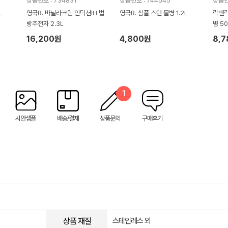
상품번호 : 734831
상품번호 : 744545
상품번
L
영국R. 바닐라크림 인덕션IH 법
영국R. 심플 스텐 물병 1.2L
락앤락
랑주전자 2.3L
병 50
16,200원
4,800원
8,
1
시안샘플
배송/결제
상품문의
구매후기
상품 재질
스테인레스 외