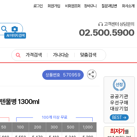
로그인
회원가입
비회원조회
장바구니
질문과답변
회사소개
고객센터 상담문의
02.500.5900
AI 이미지 검색
가격검색
가나다순
맞춤검색
570959
상품번호
공공기관
텐물병 1300ml
우선구매
대상기업
100개 이상 무료
BEST →
50
100
200
300
500
1,000
최저가
를