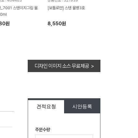
호 : 404463
상품번호 : 521939
_7001 스텐이지그립 물
[보틀로만] 스텐 물병3호
0ml
780원
8,550원
디자인 이미지 소스 무료제공 >
견적요청
시안등록
주문수량