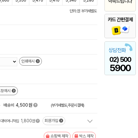
5,660
5,550
5,470
5,410
5,340
5,280
약속드립니다
단위: 원 부가세별도
카드 간편결제
상담전화
02) 500
인쇄예시
5900
포장예시
원
+
배송비
4,500
(부가세별도,주문시결제)
1,800
회원가입
대박머니적립
원
쇼핑백 제작
박스 제작