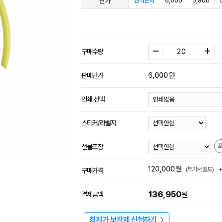
단가
6,000
5,800
견적문의
구매수량
6,000
원
판매단가
인쇄 선택
스티커/라벨지
선물포장
120,000
원
(부가세별도)
구매가격
136,950
결제금액
원
최저가 보장제 신청하기
〉