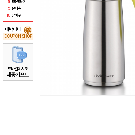
8
보온보냉백
9
물티슈
10
장바구니
대박머니
₩
COUPON
SHOP
모바일에서도
세종기프트