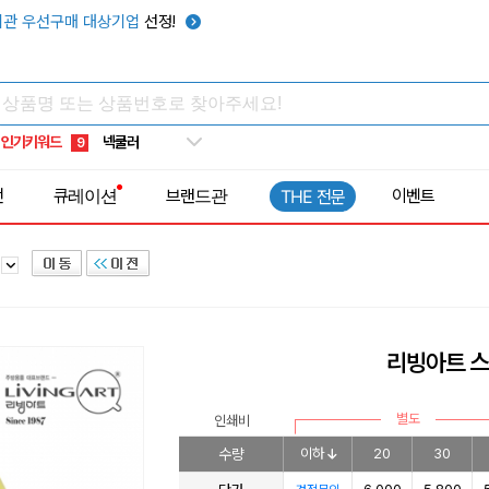
키캡
5
관 우선구매 대상기업
선정!
우산
6
텀블러
7
쿨토시
8
인기키워드
넥쿨러
9
타포린가방
10
전
큐레이션
브랜드관
이벤트
THE 전문
선풍기
1
병
리빙아트 스
별도
인쇄비
수량
이하
20
30