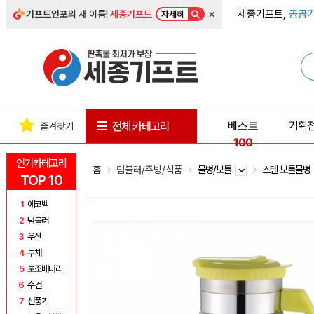
×
세종기프트,
공공기
기프트인포
의 새 이름!
세종기프트
자세히
베스트
기획
전체 카테고리
즐겨찾기
100
인기카테고리
홈
텀블러/주방/식품
물병/보틀
스텐 보틀물
TOP 10
1
에코백
2
텀블러
3
우산
4
부채
5
보조배터리
6
수건
7
선풍기