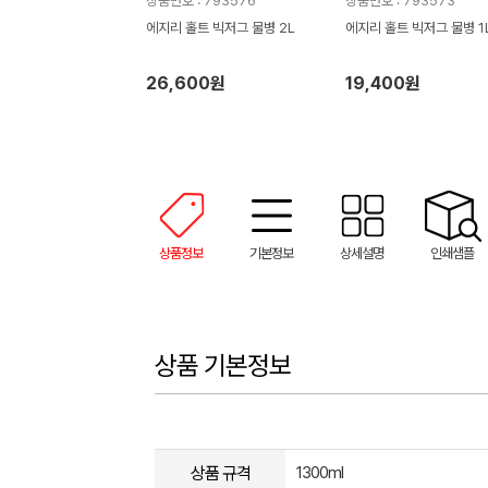
상품번호 : 793576
상품번호 : 793573
에지리 홀트 빅저그 물병 2L
에지리 홀트 빅저그 물병 1
26,600원
19,400원
상품정보
기본정보
상세설명
인쇄샘플
상품 기본정보
상품 규격
1300ml